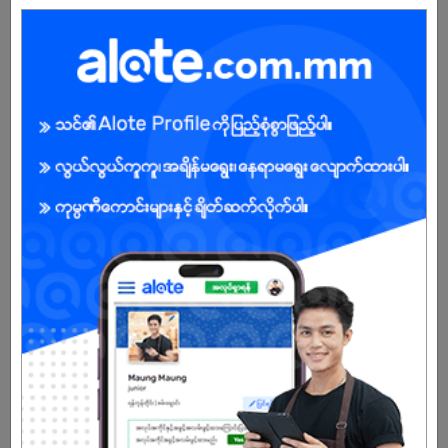
Male/Female
Open To :
Already Expired
Don't have an account?
REGISTER NOW!