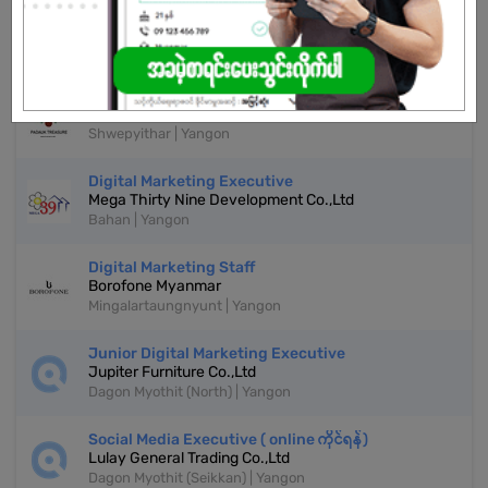
More Similar Jobs
Sales & Marketing Assistant
Padauk Treasure Myanmar Company Limited
Shwepyithar | Yangon
Digital Marketing Executive
Mega Thirty Nine Development Co.,Ltd
Bahan | Yangon
Digital Marketing Staff
Borofone Myanmar
Mingalartaungnyunt | Yangon
Junior Digital Marketing Executive
Jupiter Furniture Co.,Ltd
Dagon Myothit (North) | Yangon
Social Media Executive ( online ကိုင်ရန်)
Lulay General Trading Co.,Ltd
Dagon Myothit (Seikkan) | Yangon