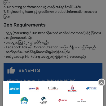
ခြင်း။
6. Marketing performance ကို လစဉ် အစီရင်ခံတင်ပြခြင်း။
7. Engineering team နှင့် ပူးပေါင်းကာ product information စုဆောင်း
ခြင်း။
Job Requirements
- ဘွဲ့ရ (Marketing / Business သို့မဟုတ် ဆက်စပ်ဘာသာရပ်)ဖြင့် ပြီးထား
ပါက ဦးစားပေးပါမည်။
- အတွေ့အကြုံ ( ၂ - ၃) နှစ်ရှိရမည်။
- Facebook Ads နှင့် Content Creation အခြေခံသိရှိထားသူဖြစ်ရမည်။
- ဆက်သွယ်ပြောဆိုနိုင်စွမ်းကောင်းမွန်သူဖြစ်ရမည်။
- စက်မှုလုပ်ငန်း Marketing အတွေ့အကြုံရှိပါက ဦးစားပေးမည်။
BENEFITS
Office Time : Monday – Friday (8:30 AM to 5:30 PM)
×
Saturday (Alternate) , Sunday & Public Holiday Off