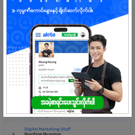
Already Expired
Don't have an account?
REGISTER NOW!
More Similar Jobs
Social Media Executive ( online ကိုင်ရန်)
Lulay General Trading Co.,Ltd
Dagon Myothit (Seikkan) | Yangon
Digital Marketing Executive
Mega Thirty Nine Development Co.,Ltd
Bahan | Yangon
Digital Marketing Staff
Borofone Myanmar