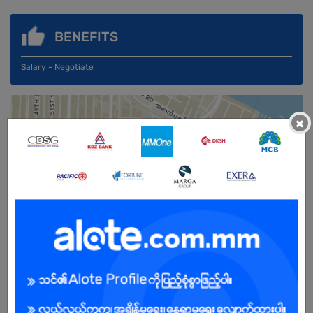
BENEFITS
Salary - Negotiate
×
Male/Female
Open To :