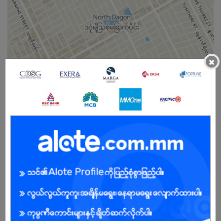
×
Male
Open To :
About Our Company
About Us !
AIMA Technology Group, founded in September 1999 by Hua
Duan, is a prominent Chinese manufacturer specializing in electric
two-wheeled vehicles, including electric scooters, bicycles,
motorcycles, and tricycles. The company has established a
global presence with production facilities in China and the United
States, and logistics centers in Vietnam, Indonesia, India, Poland,