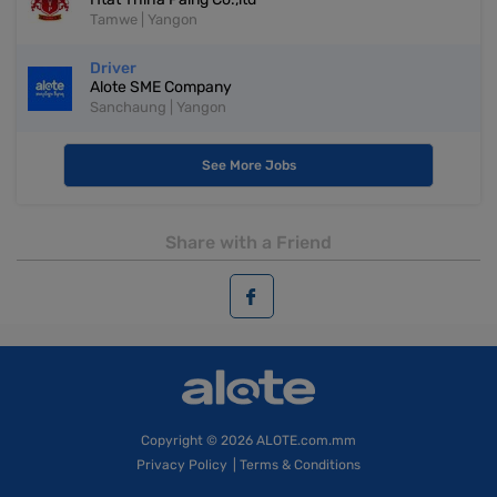
Tamwe | Yangon
Driver
Alote SME Company
Sanchaung | Yangon
See More Jobs
Share with a Friend
Copyright
© 2026 ALOTE.com.mm
Privacy Policy
|
Terms & Conditions