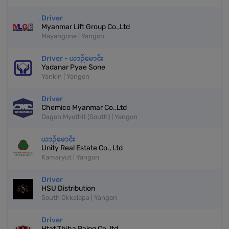
Driver
Myanmar Lift Group Co.,Ltd
Mayangone | Yangon
Driver - ယာဉ်မောင်း
Yadanar Pyae Sone
Yankin | Yangon
Driver
Chemico Myanmar Co.,Ltd
Dagon Myothit (South) | Yangon
ယာဉ်မောင်း
Unity Real Estate Co., Ltd
Kamaryut | Yangon
Driver
HSU Distribution
South Okkalapa | Yangon
Driver
Htat Thiha Paing Co.,ltd