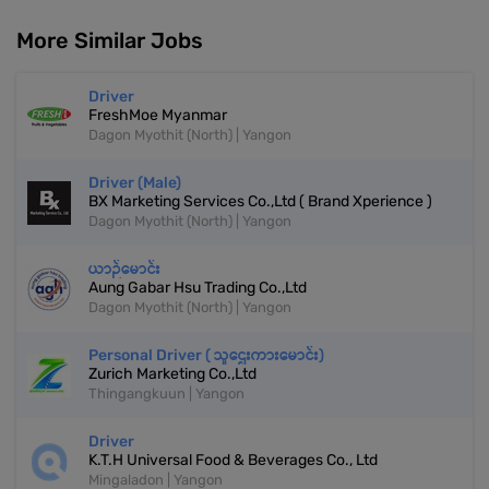
More Similar Jobs
Driver
FreshMoe Myanmar
Dagon Myothit (North) | Yangon
Driver (Male)
BX Marketing Services Co.,Ltd ( Brand Xperience )
Dagon Myothit (North) | Yangon
ယာဉ်မောင်း
Aung Gabar Hsu Trading Co.,Ltd
Dagon Myothit (North) | Yangon
Personal Driver ( သူဌေးကားမောင်း)
Zurich Marketing Co.,Ltd
Thingangkuun | Yangon
Driver
K.T.H Universal Food & Beverages Co., Ltd
Mingaladon | Yangon