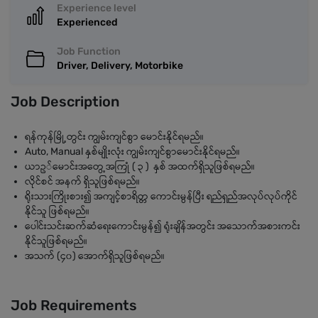
Experience level
Experienced
Job Function
Driver, Delivery, Motorbike
Job Description
ရန်ကုန်မြို့တွင်း ကျွမ်းကျင်စွာ မောင်းနိုင်ရမည်။
Auto, Manual နှစ်မျိုးလုံး ကျွမ်းကျင်စွာမောင်းနိုင်ရမည်။
ယာဥ်မောင်းအတွေ့အကြုံ ( ၃ ) နှစ် အထက်ရှိသူဖြစ်ရမည်။
လိုင်စင် အနက် ရှိသူဖြစ်ရမည်။
ရိုးသားကြိုးစား၍ အကျင့်စာရိတ္တ ကောင်းမွန်ပြီး ရည်ရှည်အလုပ်လုပ်ကိုင်
နိုင်သူ ဖြစ်ရမည်။
ပေါင်းသင်းဆက်ဆံရေးကောင်းမွန်၍ ရုံးချိန်အတွင်း အသောက်အစားကင်း
နိုင်သူဖြစ်ရမည်။
အသက် (၄၀) အောက်ရှိသူဖြစ်ရမည်။
Job Requirements