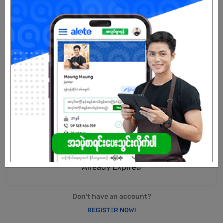
and Brazil. Sales subsidiaries operate in Vietnam, Indonesia, India,
Germany, Brazil, and the United States.
AIMA E-Bike, we are driven by a vision to revolutionize urban
mobility in Myanmar through innovative, eco-friendly, and
efficient electric bikes. As a pioneer in the green transportation
movement, AIMA brings world-class technology, cutting-edge
design, and reliable performance to every ride.With a commitment
to sustainability and customer satisfaction, our e-bikes are
crafted to meet the needs of modern riders — from daily
commuters to adventure seekers. We aim to reduce carbon
emissions, ease traffic congestion, and offer an affordable
alternative to traditional fuel-powered vehicles.Join us in
powering a cleaner, smarter, and greener future — one ride at a
time.
Already Expired
Don't have an account?
REGISTER NOW!