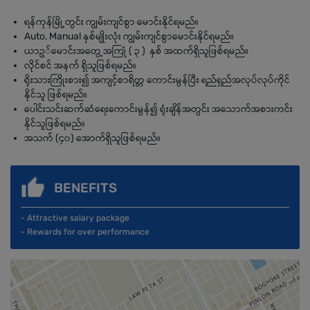
ရန်ကုန်မြို့တွင်း ကျွမ်းကျင်စွာ မောင်းနိုင်ရမည်။
Auto, Manual နှစ်မျိုးလုံး ကျွမ်းကျင်စွာမောင်းနိုင်ရမည်။
ယာဥ်မောင်းအတွေ့အကြုံ ( ၃ ) နှစ် အထက်ရှိသူဖြစ်ရမည်။
လိုင်စင် အနက် ရှိသူဖြစ်ရမည်။
ရိုးသားကြိုးစား၍ အကျင့်စာရိတ္တ ကောင်းမွန်ပြီး ရည်ရှည်အလုပ်လုပ်ကိုင်
နိုင်သူ ဖြစ်ရမည်။
ပေါင်းသင်းဆက်ဆံရေးကောင်းမွန်၍ ရုံးချိန်အတွင်း အသောက်အစားကင်း
နိုင်သူဖြစ်ရမည်။
အသက် (၄၀) အောက်ရှိသူဖြစ်ရမည်။
BENEFITS
- Attractive salary package
- Rewards for over performance