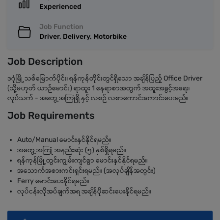
Experienced
Job Function
Driver, Delivery, Motorbike
Job Description
ဒဂုံမြို့သစ်မြောက်ပိုင်း၊ ရန်ကုန်တိုင်းတွင်ရှိသော အချိန်ပြည့် Office Driver
(သို့မဟုတ် ယာဉ်မောင်း) ရာထူး 1 နေရာစာအတွက် အထူးအခွင့်အရေး၊
လုပ်သက် - အတွေ့အကြုံရှိ နှင့် လစဉ် လစာကောင်းကောင်းပေးမည်။
Job Requirements
Auto/Manual မောင်းနှင်နိုင်ရမည်။
အတွေ့အကြုံ အနည်းဆုံး (၅) နှစ်ရှိရမည်။
ရန်ကုန်မြို့တွင်းကျွမ်းကျင်စွာ မောင်းနှင်နိုင်ရမည်။
အသောက်အစားကင်းရှင်းရမည်။ (အလုပ်ချိန်အတွင်း)
Ferry မောင်းပေးနိုင်ရမည်။
လုပ်ငန်းလိုအပ်ချက်အရ အချိန်ပိုဆင်းပေးနိုင်ရမည်။