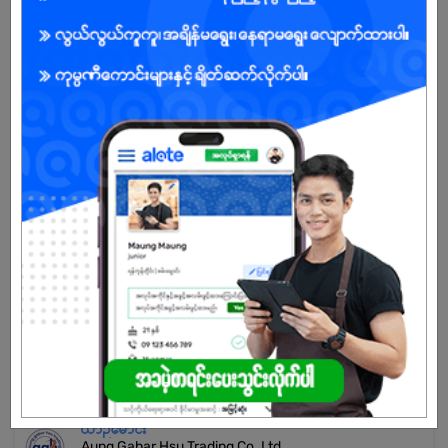
Already Expired
Don't have an account?
REGISTER NOW!
More Similar Jobs
Driver
FreshMoe Myanmar
Dagon Myothit (North) | Yangon
Driver (Male)
BX Marketing Services Co.,Ltd ( Brand Xperience )
Dagon Myothit (North) | Yangon
ယာဉ်မောင်း
Aung Gabar Hsu Trading Co.,Ltd