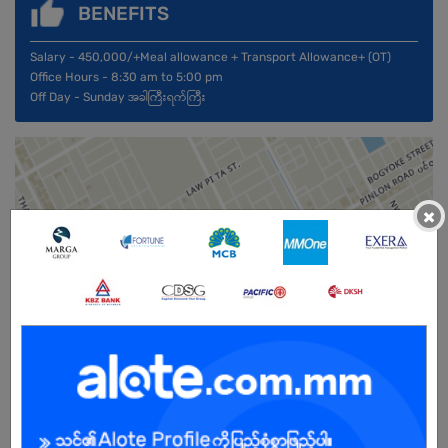
BENEFITS
Salary - 450,000/+Meal allowance + Transport Allowance+ (OT)
Office Hours - 8:30 am to 5:00 pm
Off Day - Sunday အခါကြီးရက်ကြီး
×
Male/Female
Open To :