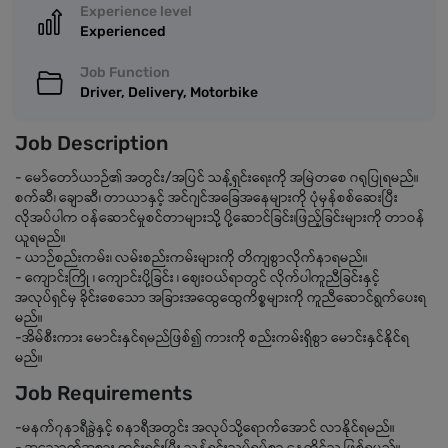
Experience level
Experienced
Job Function
Driver, Delivery, Motorbike
Job Description
- မော်တော်ယာဉ်၏ အတွင်း/အပြင် သန့်ရှင်းရေးကို အမြဲတစေ ဂရုပြုရမည်။
စက်ဆီ၊ ချောဆီ၊ တာယာနှင့် အင်ဂျင်အခြေအနေများကို ပုံမှန်စစ်ဆေးပြီး
လိုအပ်ပါက ဝန်ဆောင်မှုစင်တာများသို့ ပို့ဆောင်ခြင်း၊ဖြည့်ခြင်းများကို တာဝန်
ယူရမည်။
- ယာဉ်စည်းကမ်း၊ လမ်းစည်းကမ်းများကို တိကျစွာလိုက်နာရမည်။
- ကျောင်းကြို ၊ ကျောင်းပို့ခြင်း ၊ ဈေးဝယ်ရာတွင် လိုက်ပါကူညီခြင်းနှင့်
အလုပ်ရှင်မှ ခိုင်းစေသော အခြားအထွေထွေကိစ္စများကို ကူညီဆောင်ရွက်ပေးရ
မည်။
-အိမ်စီးကား မောင်းနှင်ရမည်ဖြစ်၍ ကားကို စည်းကမ်းရှိစွာ မောင်းနှင်နိုင်ရ
မည်။
Job Requirements
-မနက်၇နာရီခွဲနှင့် ၈နာရီအတွင်း အလုပ်သို့ရောက်အောင် လာနိုင်ရမည်။
- အသောက်အစား ကင်းရှင်းပြီး သန့်ရှင်းသပ်ရပ်စွာ နေထိုင်သူ ဖြစ်ရမည်။