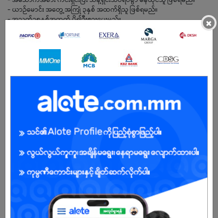
- ယာဉ်မောင်း အတွေ့အကြုံ ၃နှစ် အထက်ရှိသူ ဖြစ်ရမည်။
- အသက်၃၅နှစ်အထက် ပို၍ဦးစားပေးမည်။
×
အလုပ်ချိန် - မနက်၈နာရီ ညနေ၅နာရီခွဲ
အလုပ်ပိတ်ရက် - Sunday
Gazette Holidays တိုင်း အလုပ်မပိတ်ပါ။
BENEFITS
.