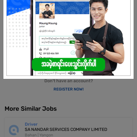
Male
Open To :
Already Expired
Don't have an account?
REGISTER NOW!
More Similar Jobs
Driver
SA NANDAR SERVICES COMPANY LIMITED
Bahan | Yangon