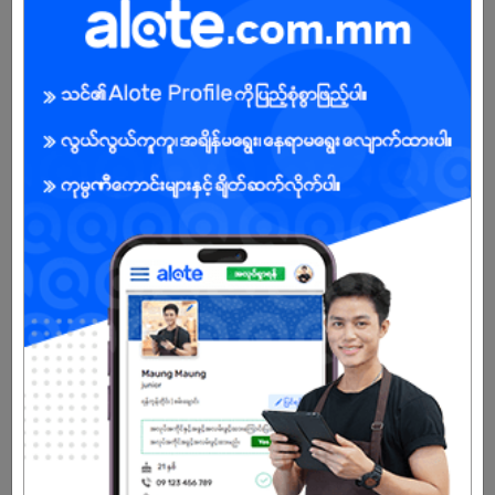
Male
Open To :
About Our Company
MDG’s network infrastructure, supply chain management,
distribution, marketing, local know-how and logistical expertise
help FMCG brand owners expand their market in Myanmar.
Combining international standards and local cultural knowledge,
MDG is clearly the partner of choice.
Already Expired
Don't have an account?
REGISTER NOW!
More Similar Jobs