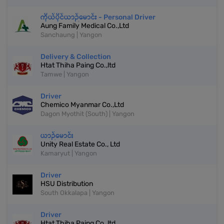
ကိုယ်ပိုင်ယာဉ်မောင်း - Personal Driver
Aung Family Medical Co.,Ltd
Sanchaung | Yangon
Delivery & Collection
Htat Thiha Paing Co.,ltd
Tamwe | Yangon
Driver
Chemico Myanmar Co.,Ltd
Dagon Myothit (South) | Yangon
ယာဉ်မောင်း
Unity Real Estate Co., Ltd
Kamaryut | Yangon
Driver
HSU Distribution
South Okkalapa | Yangon
Driver
Htat Thiha Paing Co.,ltd