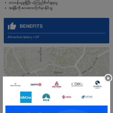
တာဝန်ယူမှုရှိပြီး ယုံကြည်စိတ်ချရသူ
အချိန်ကို လေးစားလိုက်နာနိုင်သူ
BENEFITS
Attractive Salary + OT
×