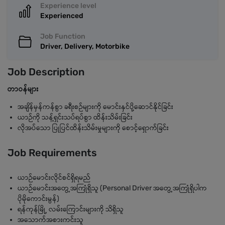
Experience level
Experienced
Job Function
Driver, Delivery, Motorbike
Job Description
တာဝန်များ
အချိန်မှန်ကန်စွာ ခရီးစဉ်များကို မောင်းနှင်ပို့ဆောင်နိုင်ခြင်း
ယာဉ်ကို သန့်ရှင်းသပ်ရပ်စွာ ထိန်းသိမ်းခြင်း
လိုအပ်သော ပြုပြင်ထိန်းသိမ်းမှုများကို စောင့်ရှောက်ခြင်း
Job Requirements
ယာဉ်မောင်းလိုင်စင်ရှိရမည်
ယာဉ်မောင်းအတွေ့အကြုံရှိသူ (Personal Driver အတွေ့အကြုံရှိပါက
ပိုမိုကောင်းမွန်)
ရန်ကုန်မြို့ လမ်းကြောင်းများကို သိရှိသူ
အသောက်အစားကင်းသူ