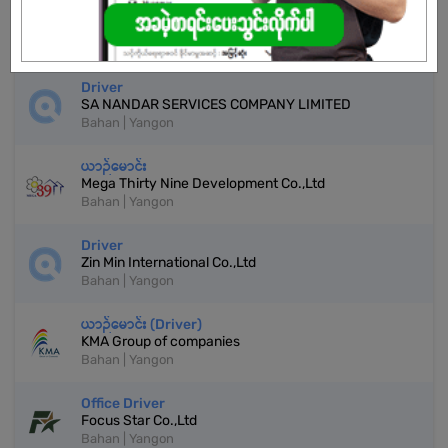
Personal Driver
Steber Group
Bahan | Yangon
Driver
SA NANDAR SERVICES COMPANY LIMITED
Bahan | Yangon
ယာဉ်မောင်း
Mega Thirty Nine Development Co.,Ltd
Bahan | Yangon
Driver
Zin Min International Co.,Ltd
Bahan | Yangon
ယာဉ်မောင်း (Driver)
KMA Group of companies
Bahan | Yangon
Office Driver
Focus Star Co.,Ltd
Bahan | Yangon