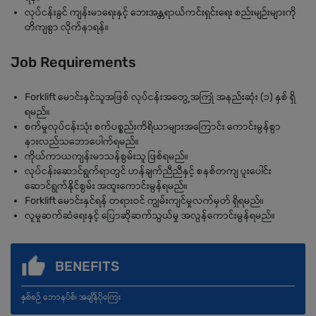
လုပ်ငန်းခွင် ကျန်းမာရေးနှင့် ဘေးအန္တရာယ်ကင်းရှင်းရေး စည်းမျဉ်းများကို
တိကျစွာ လိုက်နာရန်။
Job Requirements
Forklift မောင်းနှင်သူအဖြစ် လုပ်ငန်းအတွေ့အကြုံ အနည်းဆုံး (၁) နှစ် ရှိ
ရမည်။
စက်မှုလုပ်ငန်းသုံး စက်ပစ္စည်းကိရိယာများအကြောင်း ကောင်းမွန်စွာ
နားလည်သဘောပေါက်ရမည်။
ကိုယ်ကာယကျန်းမာသန်စွမ်းသူ ဖြစ်ရမည်။
လုပ်ငန်းဆောင်ရွက်ရာတွင် ဟန်ချက်ညီညီနှင့် စနစ်တကျ ပူးပေါင်း
ဆောင်ရွက်နိုင်စွမ်း အထူးကောင်းမွန်ရမည်။
Forklift မောင်းနှင်ရန် တရားဝင် ကျွမ်းကျင်မှုလက်မှတ် ရှိရမည်။
လူမှုဆက်ဆံရေးနှင့် ပြောဆိုဆက်သွယ်မှု အလွန်ကောင်းမွန်ရမည်။
BENEFITS
နှစ်စဉ် ဘောနပ်စ်၊ အချိန်ပိုကြေး