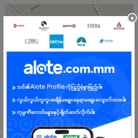
×
Male
Open To :
About Our Company
Since opening Myanmar’s first dry ports in 2018, RGL has been
driven by one purpose: to move progress responsibly. With
facilities in Yangon and Mandalay, we serve as vital logistics hub
for both domestic and international trade as Myanmar's very first