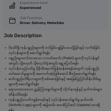
Experience level
Experienced
Job Function
Driver, Delivery, Motorbike
Job Description
ဂိုဒေါင်ရှိ ကုန်ပစ္စည်းများကို တင်ခြင်း၊ ချခြင်း၊ ပေးပို့ခြင်းနှင့် လက်ခံခြင်း
လုပ်ငန်းများကို ဆောင်ရွက်ရန်။
ပစ္စည်းများတင်ထားသော ပလတ်ဖောင်း (Pallet) များကို လုပ်ငန်းခွင်
အတွင်း သို့မဟုတ် သိုလှောင်ရုံအတွင်း ရွှေ့ပြောင်းရန်။
လုပ်ငန်းလည်ပတ်မှု ပိုမိုထိရောက်မြန်ဆန်စေရန်အတွက် ကုန်ပစ္စည်း
တင်ဆောင်မှုများကို အကောင်းဆုံးဖြစ်အောင် စီစဉ်ဆောင်ရွက်ရန်။
စက်ပစ္စည်းကိရိယာများကို စစ်ဆေးခြင်းနှင့် အခြေခံပြုပြင်ထိန်းသိမ်းမှု
များကို ဆောင်ရွက်ရန်။
ရေးသားထားသော ညွှန်ကြားချက်များကို လိုက်နာရန်နှင့် မှတ်တမ်းများ
ထိန်းသိမ်းရန်။
ကုန်ပစ္စည်းလက်ကျန်စာရင်းနှင့် လုပ်ငန်းဆောင်ရွက်မှု မှတ်တမ်း
(Activity Logs) များကို အမြဲတမ်း အသစ်ပြင်ဆင် (Update) ထားရှိ
ရန်။