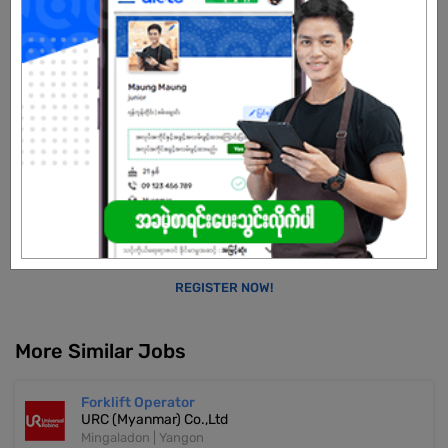
one-stop integrated logistics service provider
We offer one-stop, end-to-end logistics services designed to
streamline supply chains and deliver long-term value. Through
smart, customized logistics solutions, we help businesses
maximize efficiency and adapt to complexity in a rapidly evolving
landscape.
Already Expired
Don't have an account?
REGISTER NOW!
More Similar Jobs
Forklift Operator
URC (Myanmar) Co.,Ltd
Mingaladon | Yangon