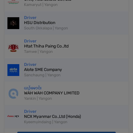
Kamaryut | Yangon
Driver
HSU Distribution
South Okkalapa | Yangon
Driver
Htat Thiha Paing Co.,ltd
Tamwe | Yangon
Driver
Alote SME Company
Sanchaung | Yangon
ယဉ်မောင်း
WAH WAH COMPANY LIMITED
Yankin | Yangon
Driver
NCX Myanmar Co.,Ltd (Honda)
Kyeemyindaing | Yangon