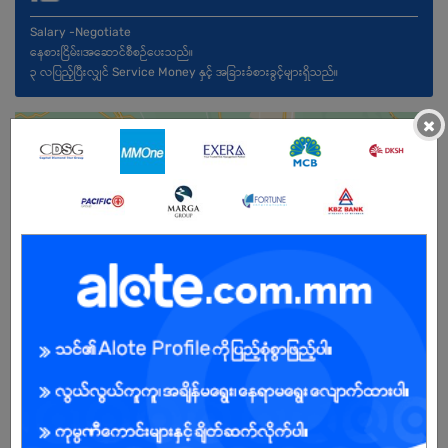
Salary -Negotiate
နေစားငြိမ်း၊အဆောင်စီစဉ်ပေးသည်။
၃ လပြည့်ပြီးလျှင် Service Money နှင့် အခြားခံစားခွင့်များရှိသည်။
×
Male
Open To :