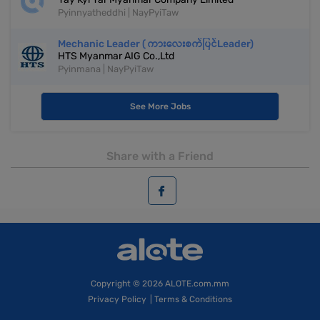
Pyinnyatheddhi | NayPyiTaw
Mechanic Leader ( ကားလေးစက်ပြင်Leader)
HTS Myanmar AIG Co.,Ltd
Pyinmana | NayPyiTaw
See More Jobs
Share with a Friend
Copyright
© 2026 ALOTE.com.mm
Privacy Policy
|
Terms & Conditions