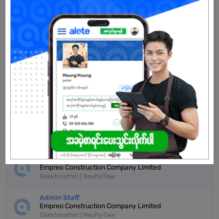
Already Expired
Don't have an account?
REGISTER NOW!
More Similar Jobs
Office Staff
Empreo Construction Company Limited
Dekkhinathiri | NayPyiTaw
Accountant
Empreo Construction Company Limited
Dekkhinathiri | NayPyiTaw
Admin Staff
Empreo Construction Company Limited
Dekkhinathiri | NayPyiTaw