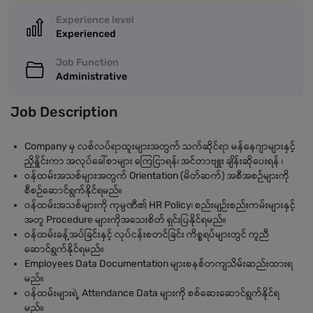
Experience level
Experienced
Job Function
Administrative
Job Description
Company မှ လစ်လပ်ရာထူးများအတွက် သက်ဆိုင်ရာ မန်နေဂျာများနှင့်
ညှိနှိူင်းကာ အလုပ်ခေါ်စာများ ကြေငြာရန်၊ အင်တာဗျူး ချိန်းဆိုပေးရန် ၊
ဝန်ထမ်းအသစ်များအတွက် Orientation (မိတ်ဆက်) အစီအစဉ်များကို
စီစဉ်ဆောင်ရွက်နိုင်ရမည်။
ဝန်ထမ်းအသစ်များကို ကုမ္ပဏီ၏ HR Policy၊ စည်းမျဉ်းစည်းကမ်းများနှင့်
အတူ Procedure များကိုအသေးစိတ် ရှင်းပြနိုင်ရမည်။
ဝန်ထမ်းခန့်အပ်ခြင်းနှင့် လုပ်ငန်းစတင်ခြင်း ကိစ္စရပ်များတွင် ကူညီ
ဆောင်ရွက်နိုင်ရမည်။
Employees Data Documentation များစနစ်တကျသိမ်းဆည်းထားရ
မည်။
ဝန်ထမ်းများရဲ့ Attendance Data များကို စစ်ဆေးဆောင်ရွက်နိုင်ရ
မည်။