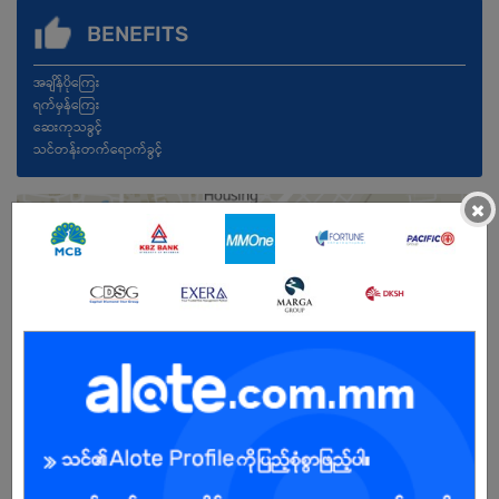
BENEFITS
အချိန်ပိုကြေး
ရက်မှန်ကြေး
ဆေးကုသခွင့်
သင်တန်းတက်ရောက်ခွင့်
×
Male/Female