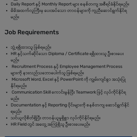
Daily Report နှင့် Monthly Report များ စနစ်တကျ အစီရင်ခံနိုင်ရမည်။
မိမိအထက်လူကြီးမှ ပေးအပ်သော တာဝန်များကို ကူညီဆောင်ရွက်နိုင်ရ
မည်။
Job Requirements
ဘွဲ့ရရှိထားသူ ဖြစ်ရမည်။
HR နှင့်သက်ဆိုင်သော Diploma / Certificate ရရှိထားသူ ဦးစားပေး
မည်။
Recruitment Process နှင့် Employee Management Process
များကို နားလည်သဘောပေါက်သူ ဖြစ်ရမည်။
Microsoft Word, Excel နှင့် PowerPoint ကို ကျွမ်းကျင်စွာ အသုံးပြု
နိုင်ရမည်။
Communication Skill ကောင်းမွန်ပြီး Teamwork ဖြင့် လုပ်ကိုင်နိုင်ရ
မည်။
Documentation နှင့် Reporting ပိုင်းများကို စနစ်တကျ ဆောင်ရွက်နိုင်
ရမည်။
သင်ယူလိုစိတ်ရှိပြီး တာဝန်ယူမှုရှိစွာ လုပ်ကိုင်နိုင်ရမည်။
HR Field တွင် အတွေ့အကြုံရှိသူ ဦးစားပေးမည်။