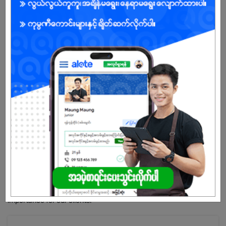
Open To :
About Our Company
DIKA stands as a prominent business consulting and solutions
provider, offering specialized expertise and extensive experience
in the local MSMEs Sector.
Our focus lies in result-oriented business consulting, delivering
tailored solutions for our clients.
Notably recognized within the business community, DIKA
embodies a service culture rooted in responsibility.
This reputation is held in high regard by clients, community
members, job seekers, current staff, and even competitors.
Our foundation is based on robust relationships, understanding
that these connections and experiences hold paramount
importance for our clients.