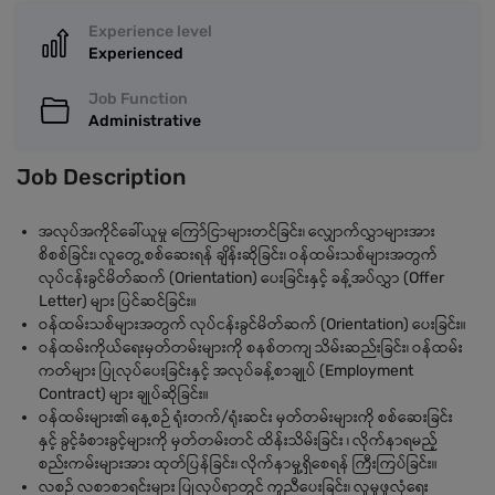
Experience level
Experienced
Job Function
Administrative
Job Description
အလုပ်အကိုင်ခေါ်ယူမှု ကြော်ငြာများတင်ခြင်း၊ လျှောက်လွှာများအား
စိစစ်ခြင်း၊ လူတွေ့စစ်ဆေးရန် ချိန်းဆိုခြင်း၊ ဝန်ထမ်းသစ်များအတွက်
လုပ်ငန်းခွင်မိတ်ဆက် (Orientation) ပေးခြင်းနှင့် ခန့်အပ်လွှာ (Offer
Letter) များ ပြင်ဆင်ခြင်း။
ဝန်ထမ်းသစ်များအတွက် လုပ်ငန်းခွင်မိတ်ဆက် (Orientation) ပေးခြင်း။
ဝန်ထမ်းကိုယ်ရေးမှတ်တမ်းများကို စနစ်တကျ သိမ်းဆည်းခြင်း၊ ဝန်ထမ်း
ကတ်များ ပြုလုပ်ပေးခြင်းနှင့် အလုပ်ခန့်စာချုပ် (Employment
Contract) များ ချုပ်ဆိုခြင်း။
ဝန်ထမ်းများ၏ နေ့စဉ် ရုံးတက်/ရုံးဆင်း မှတ်တမ်းများကို စစ်ဆေးခြင်း
နှင့် ခွင့်ခံစားခွင့်များကို မှတ်တမ်းတင် ထိန်းသိမ်းခြင်း ၊ လိုက်နာရမည့်
စည်းကမ်းများအား ထုတ်ပြန်ခြင်း၊ လိုက်နာမှု့ရှိစေရန် ကြီးကြပ်ခြင်း။
လစဉ် လစာစာရင်းများ ပြုလုပ်ရာတွင် ကူညီပေးခြင်း၊ လူမှုဖူလုံရေး