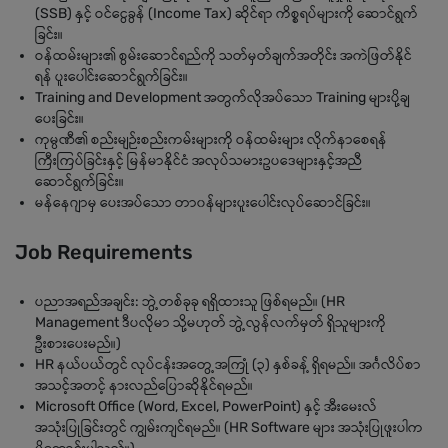
(SSB) နှင့် ဝင်ငွေခွန် (Income Tax) ဆိုင်ရာ ကိစ္စရပ်များကို ဆောင်ရွက်
ခြင်း။
ဝန်ထမ်းများ၏ စွမ်းဆောင်ရည်ကို သတ်မှတ်ချက်အတိုင်း အကဲဖြတ်နိုင်
ရန် ပူးပေါင်းဆောင်ရွက်ခြင်း။
Training and Development အတွက်လိုအပ်သော Training များပို့ချ
ပေးခြင်း။
ကုမ္ပဏီ၏ စည်းမျဉ်းစည်းကမ်းများကို ဝန်ထမ်းများ လိုက်နာစေရန်
ကြီးကြပ်ခြင်းနှင့် မြန်မာနိုင်ငံ အလုပ်သမားဥပဒေများနှင့်အညီ
ဆောင်ရွက်ခြင်း။
မန်နေဂျာမှ ပေးအပ်သော တာ၀န်များပူးပေါင်းလုပ်ဆောင်ခြင်း။
Job Requirements
ပညာအရည်အချင်း: ဘွဲ့တစ်ခုခု ရရှိထားသူ ဖြစ်ရမည်။ (HR
Management ဒီပလိုမာ သို့မဟုတ် ဘွဲ့လွန်လက်မှတ် ရှိသူများကို
ဦးစားပေးမည်။)
HR နယ်ပယ်တွင် လုပ်ငန်းအတွေ့အကြုံ (၃) နှစ်ခန့် ရှိရမည်။ အင်္ဂလိပ်စာ
အသင့်အတင့် နားလည်ပြောဆိုနိုင်ရမည်။
Microsoft Office (Word, Excel, PowerPoint) နှင့် အီးမေးလ်
အသုံးပြုခြင်းတွင် ကျွမ်းကျင်ရမည်။ (HR Software များ အသုံးပြုဖူးပါက