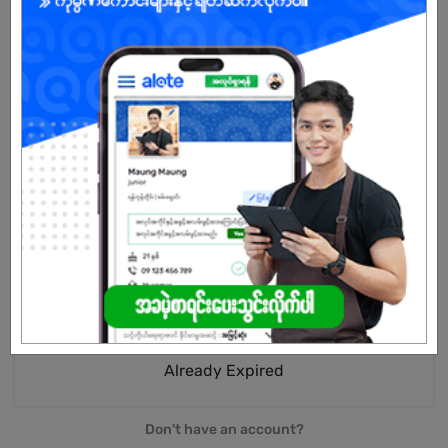
Female
Open To :
About Our Company
We, Myanmar Visa Services Company Limited, offer Visa
Extension, Tourist E-Visa, Business E-Visa, Form C Services, FRC
Services, Ticketing Services, FIT & GIT Tours, M.I.C.E Tours,
Private Tours, SIC Tours with over a decade of experienced staffs.
Already Expired
Don't have an account?