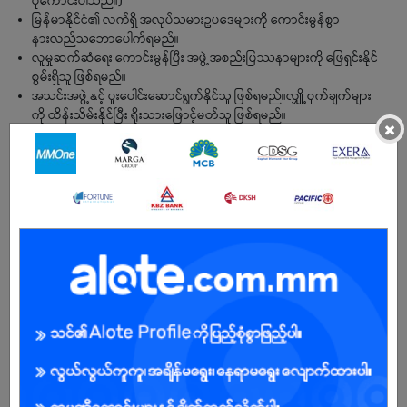
ပိုကောင်းပါသည်။)
မြန်မာနိုင်ငံ၏ လက်ရှိ အလုပ်သမားဥပဒေများကို ကောင်းမွန်စွာ
နားလည်သဘောပေါက်ရမည်။
လူမှုဆက်ဆံရေး ကောင်းမွန်ပြီး အဖွဲ့အစည်းပြဿနာများကို ဖြေရှင်းနိုင်
စွမ်းရှိသူ ဖြစ်ရမည်။
အသင်းအဖွဲ့နှင့် ပူးပေါင်းဆောင်ရွက်နိုင်သူ ဖြစ်ရမည်။လျှို့ဝှက်ချက်များ
ကို ထိန်းသိမ်းနိုင်ပြီး ရိုးသားဖြောင့်မတ်သူ ဖြစ်ရမည်။
×
BENEFITS
Attendance Allowance
Uniform Provide
Ferry Picket