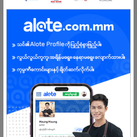
Male/Female
Open To :
Already Expired
Don't have an account?