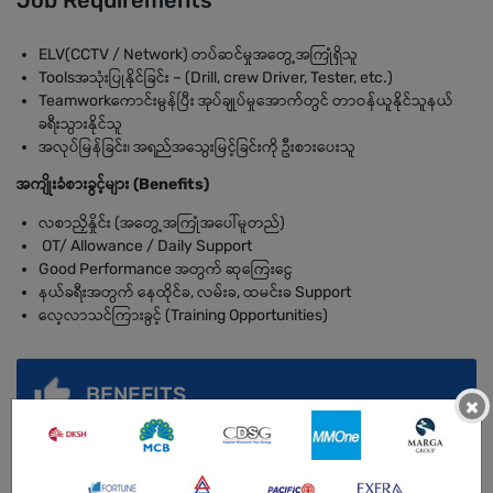
Job Requirements
ELV(CCTV / Network) တပ်ဆင်မှုအတွေ့အကြုံရှိသူ
Toolsအသုံးပြုနိုင်ခြင်း – (Drill, crew Driver, Tester, etc.)
Teamworkကောင်းမွန်ပြီး အုပ်ချုပ်မှုအောက်တွင် တာဝန်ယူနိုင်သူနယ်
ခရီးသွားနိုင်သူ
အလုပ်မြန်ခြင်း၊ အရည်အသွေးမြင့်ခြင်းကို ဦးစားပေးသူ
အကျိုးခံစားခွင့်များ (Benefits)
လစာညှိနှိုင်း (အတွေ့အကြုံအပေါ်မူတည်)
OT/ Allowance / Daily Support
Good Performance အတွက် ဆုကြေးငွေ
နယ်ခရီးအတွက် နေထိုင်ခ, လမ်းခ, ထမင်းခ Support
လေ့လာသင်ကြားခွင့် (Training Opportunities)
BENEFITS
×
OT/ Allowance / Daily Support/ Good Performanceအတွက် ဆုကြေးငွေ/