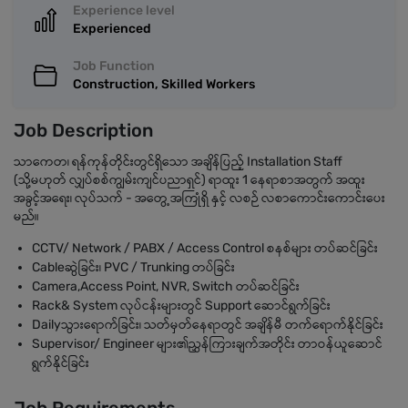
Experience level
Experienced
Job Function
Construction, Skilled Workers
Job Description
သာကေတ၊ ရန်ကုန်တိုင်းတွင်ရှိသော အချိန်ပြည့် Installation Staff
(သို့မဟုတ် လျှပ်စစ်ကျွမ်းကျင်ပညာရှင်) ရာထူး 1 နေရာစာအတွက် အထူး
အခွင့်အရေး၊ လုပ်သက် - အတွေ့အကြုံရှိ နှင့် လစဉ် လစာကောင်းကောင်းပေး
မည်။
CCTV/ Network / PABX / Access Control စနစ်များ တပ်ဆင်ခြင်း
Cableဆွဲခြင်း၊ PVC / Trunking တပ်ခြင်း
Camera,Access Point, NVR, Switch တပ်ဆင်ခြင်း
Rack& System လုပ်ငန်းများတွင် Support ဆောင်ရွက်ခြင်း
Dailyသွားရောက်ခြင်း၊ သတ်မှတ်နေရာတွင် အချိန်မီ တက်ရောက်နိုင်ခြင်း
Supervisor/ Engineer များ၏ညွှန်ကြားချက်အတိုင်း တာဝန်ယူဆောင်
ရွက်နိုင်ခြင်း