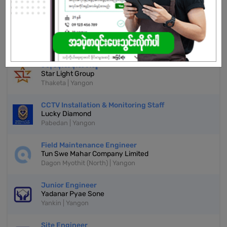
REGISTER NOW!
More Similar Jobs
စတိုခန်းထိန်းသိမ်းသူ
Star Light Group
Thaketa | Yangon
CCTV Installation & Monitoring Staff
Lucky Diamond
Pabedan | Yangon
Field Maintenance Engineer
Tun Swe Mahar Company Limited
Dagon Myothit (North) | Yangon
Junior Engineer
Yadanar Pyae Sone
Yankin | Yangon
Site Engineer