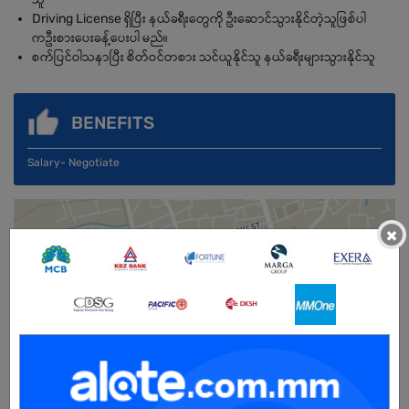
Driving License ရှိပြီး နယ်ခရီးတွေကို ဦးဆောင်သွားနိုင်တဲ့သူဖြစ်ပါ
ကဦးစားပေးခန့်ပေးပါ မည်။
စက်ပြင်ဝါသနာပြီး စိတ်ဝင်တစား သင်ယူနိုင်သူ နယ်ခရီးများသွားနိုင်သူ
BENEFITS
Salary- Negotiate
×