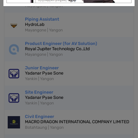
Myanmar Lift Group Co.,Ltd
Mayangone | Yangon
Piping Assistant
HydroLab
Mayangone | Yangon
Product Engineer (for AV Solution)
Royal Jupiter Technology Co.,Ltd
Mayangone | Yangon
Junior Engineer
Yadanar Pyae Sone
Yankin | Yangon
Site Engineer
Yadanar Pyae Sone
Yankin | Yangon
Civil Engineer
MACRO DRAGON INTERNATIONAL COMPANY LIMITED
Botahtaung | Yangon