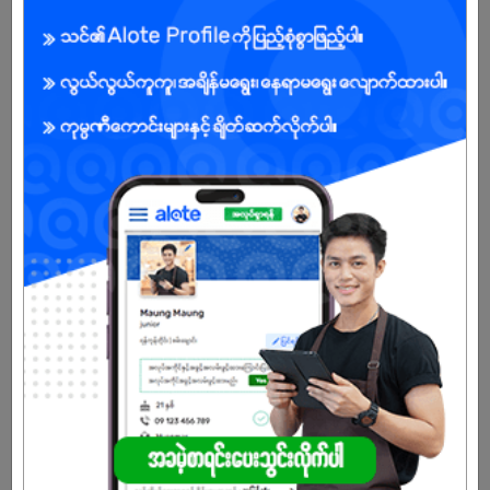
Male
Open To :
Already Expired
Don't have an account?
REGISTER NOW!
More Similar Jobs
Technician
Pioneer Agrobiz Co.,Ltd
Mayangone | Yangon
Technician