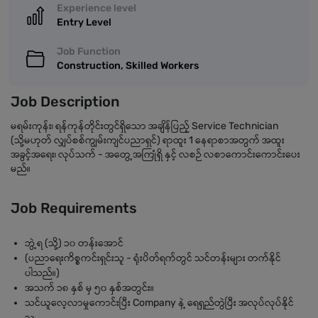
Experience level
Entry Level
Job Function
Construction, Skilled Workers
Job Description
မရမ်းကုန်း၊ ရန်ကုန်တိုင်းတွင်ရှိသော အချိန်ပြည့် Service Technician
(သို့မဟုတ် လျှပ်စစ်ကျွမ်းကျင်ပညာရှင်) ရာထူး 1 နေရာစာအတွက် အထူး
အခွင့်အရေး၊ လုပ်သက် - အတွေ့အကြုံရှိ နှင့် လစဉ် လစာကောင်းကောင်းပေး
မည်။
Job Requirements
ဘွဲ့ရ (သို့) ၁၀ တန်းအောင်
(ပညာရေးကိစ္စကင်းရှင်းသူ - ရုံးပိတ်ရက်တွင် သင်တန်းများ တက်နိုင်
ပါသည်။)
အသက် ၁၈ နှစ် မှ ၅၀ နှစ်အတွင်း။
သင်ယူလေ့လာမှုကောင်းပြီး Company နဲ့ ရေရှည်တွဲပြီး အလုပ်လုပ်နိုင်
သူ