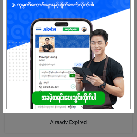
Male
Open To :
Already Expired