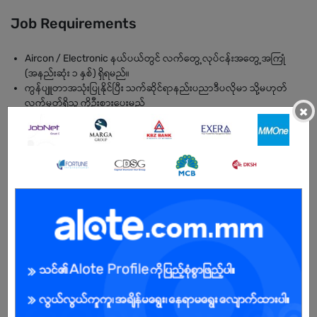
Job Requirements
Aircon / Electronic နယ်ပယ်တွင် လက်တွေ့လုပ်ငန်းအတွေ့အကြုံ
(အနည်းဆုံး ၁ နှစ်) ရှိရမည်။
ကွန်ပျူတာအသုံးပြုနိုင်ပြီး သက်ဆိုင်ရာနည်းပညာဒီပလိုမာ သို့မဟုတ်
လက်မှတ်ရှိသူ ကိုဦးစားပေးမည်
×
Service Mindset ပြည့်ဝပြီး ပြဿနာဖြေရှင်းမှုစွမ်းရည်ကောင်းမွန်ရ
မည်။
အဖွဲ့လိုက် ပူးပေါင်းဆောင်ရွက်နိုင်ပြီး စနစ်တကျ စီမံခန့်ခွဲ ဆောင်ရွက်နိုင်
ရမည်။
ကိုယ်ခန္ဓာ ကြံ့ခိုင်သန်စွမ်းပြီး ကျန်းမာရေး ကောင်းမွန်သူ ဖြစ်ရမည်။
BENEFITS
• လစာ (ညှိနှိုင်း)
• လုပ်ငန်းနေရာ : တောင်ဥက္ကလာ
• ယူနီဖောင်း
• ဖယ်ရီ