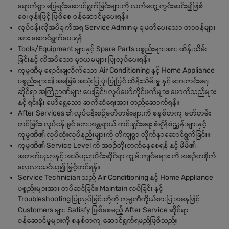
ရောက်စွာ ဖြေရှင်းဆောင်ရွက်ခြင်းများကို လက်တွေ့ကွင်းဆင်း၍ဖြစ်
စေ၊ ဖုန်းဖြင့် ဖြစ်စေ ဝန်ဆောင်မှုပေးရန်။
လုပ်ငန်းလိုအပ်ချက်အရ Service Admin မှ ချမှတ်ပေးသော တာဝန်များ
အား ဆောင်ရွက်ပေးရန်
Tools/Equipment များနှင့် Spare Parts ပစ္စည်းများအား ထိန်းသိမ်း
ခြင်းနှင့် လိုအပ်သော မှာယူမှုများ ပြုလုပ်ပေးရန်။
ကုမ္ပဏီမှ ရောင်းချလိုက်သော Air Conditioning နှင့် Home Appliance
ပစ္စည်းများ၏ အခြေခံ အသုံးပြုပုံ၊ ပြုပြင် ထိန်းသိမ်းမှု နှင့် ဘေးကင်းရေး
ဆိုင်ရာ အကြံဉာဏ်များ ပေးခြင်း၊ လုပ်ဖော်ကိုင်ဖက်များ၊ ဖောက်သည်များ
နှင့် ရင်းနှီး ဖော်ရွေသော ဆက်ဆံရေးအား တည်ဆောက်ရန်။
After Services ၏ လုပ်ငန်းစဉ်မှတ်တမ်းများကို စနစ်တကျ မှတ်တမ်း
တင်ခြင်း၊ လုပ်ငန်းခွင် ဘေးအန္တရာယ် ကင်းရှင်းရေး စံချိန်စံညွှန်းများနှင့်
ကုမ္ပဏီ၏ လုပ်ထုံးလုပ်နည်းများကို တိကျစွာ လိုက်နာဆောင်ရွက်ခြင်း။
ကုမ္ပဏီ၏ Service Level ကို အစဉ်တိုးတက်နေစေရန် နှင့် မိမိ၏
အတတ်ပညာနှင့် အသိပညာပိုင်းဆိုင်ရာ ကျွမ်းကျင်မှုများ ကို အစဉ်တစိုက်
လေ့လာသင်ယူ၍ မြှင့်တင်ရန်။
Service Technician သည် Air Conditioning နှင့် Home Appliance
ပစ္စည်းများအား တပ်ဆင်ခြင်း၊ Maintain လုပ်ခြင်း နှင့်
Troubleshooting ပြုလုပ်ခြင်းတို့ကို ကုမ္ပဏီကိုယ်စားပြုအနေဖြင့်
Customers များ Satisfy ဖြစ်စေမည့် After Service ဆိုင်ရာ
ဝန်ဆောင်မှုများကို စနစ်တကျ ဆောင်ရွက်ရမည်ဖြစ်သည်။