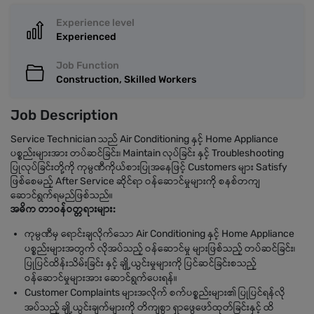
Experience level
Experienced
Job Function
Construction, Skilled Workers
Job Description
Service Technician သည် Air Conditioning နှင့် Home Appliance
ပစ္စည်းများအား တပ်ဆင်ခြင်း၊ Maintain လုပ်ခြင်း နှင့် Troubleshooting
ပြုလုပ်ခြင်းတို့ကို ကုမ္ပဏီကိုယ်စားပြုအနေဖြင့် Customers များ Satisfy
ဖြစ်စေမည့် After Service ဆိုင်ရာ ဝန်ဆောင်မှုများကို စနစ်တကျ
ဆောင်ရွက်ရမည်ဖြစ်သည်။
အဓိက တာဝန်ဝတ္တရားများ:
ကုမ္ပဏီမှ ရောင်းချလိုက်သော Air Conditioning နှင့် Home Appliance
ပစ္စည်းများအတွက် လိုအပ်သည့် ဝန်ဆောင်မှု များဖြစ်သည့် တပ်ဆင်ခြင်း၊
ပြုပြင်ထိန်းသိမ်းခြင်း နှင့် ချို့ယွင်းမှုများကို ပြင်ဆင်ခြင်းစသည့်
ဝန်ဆောင်မှုများအား ဆောင်ရွက်ပေးရန်။
Customer Complaints များအလိုက် စက်ပစ္စည်းများ၏ ပြုပြင်ရန်လို
အပ်သည့် ချို့ယွင်းချက်များကို တိကျစွာ ရှာဖွေဖော်ထုတ်ခြင်းနှင့် ထိ