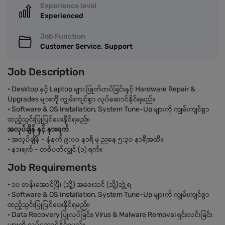
Experience level
Experienced
Job Function
Customer Service, Support
Job Description
• Desktop နှင့် Laptop များ ဖြုတ်တပ်ခြင်းနှင့် Hardware Repair &
Upgrades များကို ကျွမ်းကျင်စွာ လုပ်ဆောင်နိုင်ရမည်။
• Software & OS Installation, System Tune-Up များကို ကျွမ်းကျင်စွာ
ထည့်သွင်းပြုပြင်ပေးနိုင်ရမည်။
အလုပ်ချိန် နှင့် နားရက်
• အလုပ်ချိန် - နံနက် ၉:၀၀ နာရီ မှ ညနေ ၅:၃၀ နာရီအထိ။
• နားရက် - တစ်ပတ်လျှင် (၁) ရက်။
Job Requirements
• ၁၀ တန်းအောင်ပြီး (သို့) အဝေးသင် (သို့)ဘွဲ့ရ
• Software & OS Installation, System Tune-Up များကို ကျွမ်းကျင်စွာ
ထည့်သွင်းပြုပြင်ပေးနိုင်ရမည်။
• Data Recovery ပြုလုပ်ခြင်း၊ Virus & Malware Removal ရှင်းလင်းခြင်း
များကို လုပ်ဆောင်နိုင်ရမည်။