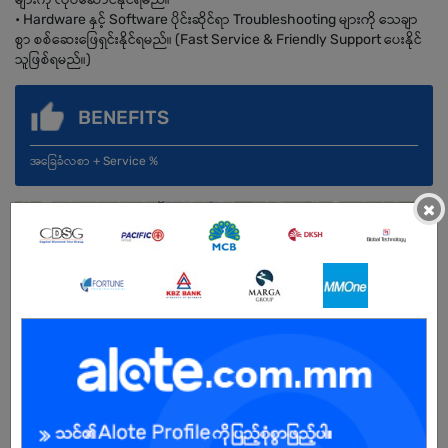
• Hardware နှင့် Software ပိုင်းဆိုင်ရာ Troubleshooting များကို သေချာ
စွာ စစ်ဆေးဖြေရှင်းနိုင်ရမည်။ (Fast Service & Friendly Support ပေးနိုင်
သူဖြစ်ရမည်။)
BENEFITS
အခြေခံလစာ + Service %
×