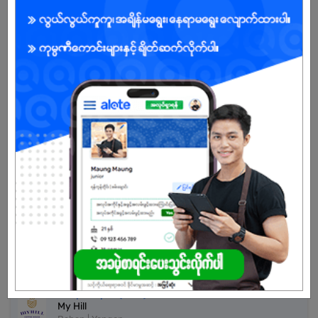
Male
Open To :
Already Expired
Don't have an account?
REGISTER NOW!
More Similar Jobs
Senior Sales Representative
Mega Thirty Nine Development Co.,Ltd
Bahan | Yangon
Shop Helper (Male)
My Hill