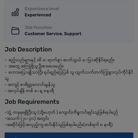
Experience level
Experienced
Job Function
Customer Service, Support
Job Description
- ဧည့်သည်များနှင့် ထိ ေရာက်စွာ ဆက်သွယ် ေပြာဆိုနိုင်ရမည်။
- အတွေ့အကြုံရှိသူ ဦးစားပေးမည်။
- စကားပြောချိုသာပြီး ရုပ်ရည်ပြေပြစ် သူ ၊သွက်လက်တက်ကြွစွာလုပ်ကိုင်နိုင်
သူ
- အကျင့် စာရိတ္တကောင်းမွန်သူ
- အလုပ်ချိန် တစ် ေန့ ၈နာရီ
Job Requirements
-ဘွဲ့ တခုခုရရှိပြီးသူ (သို့မဟုတ် ) ကျောင်းကိစ္စကင်းရှင်းသူဖြစ်ရပါမည်
-အသက် (၂၀-၃၀) အတွင်း
-အဆိုင်းဖြင့်အလှည့်ကျ ဆင်းနိုင်သူဖြစ်ရပါမည်။(တစ်ရက် ၈ နာရီ)