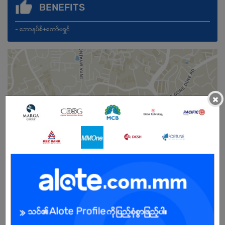
BENEFITS
- ဘောနပ်စ်+ကော်မရှင်
×
Male/Female
Open To :