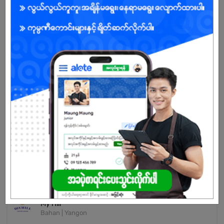
Already Expired
Don't have an account?
REGISTER NOW!
More Similar Jobs
Receptionist
The Skin Story - Skin & Aesthetic Clinic
Bahan | Yangon
Senior Sales Representative
Mega Thirty Nine Development Co.,Ltd
Bahan | Yangon
Shop Helper (Male)
My Hill
Bahan | Yangon