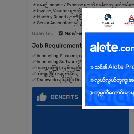
📌 နေ့စဉ် Income / Expense များကို စနစ်တကျ မှတ်တမ်းတင်
📌 Invoice, Voucher များကို စနစ်တကျ စီမံခန့်ခွဲနိုင်သူ
📌 Monthly Report များကို ပြုစုနိုင်သူ
📌 Senior Accountant နှင့် ပူးပေါင်းလုပ်ကိုင်နိုင်သူ
Open To :
Male/Female
Job Requirements
✅ Accounting, Finance (သက်ဆိုင်ရာ ဘွဲ့/ဒီပလိုမာ) ရှိသူ
✅ Accounting Software (Excel, QuickBooks etc.) အသုံးပြ
✅ အတွေ့အကြုံ (၁ နှစ်အနည်းဆုံး) ရှိသူ ဦးစားပေး
✅ တိကျမှုရှိပြီး ဂရုစိုက်နိုင်သူ
✅ Teamwork လုပ်နိုင်ပြီး Deadline ကို လိုက်နာနိုင်သူ
BENEFITS
.