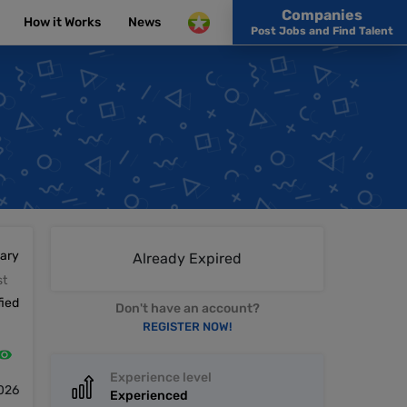
Companies
How it Works
News
Post Jobs and Find Talent
lary
Already Expired
st
fied
Don't have an account?
REGISTER NOW!
Experience level
2026
Experienced