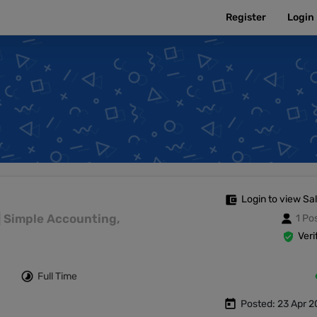
Register
Login
Login to view Sa
င် | Simple Accounting,
1 Po
Veri
Full Time
Posted: 23 Apr 