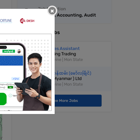
Job Function
×
Finance, Accounting, Audit
More Similar Jobs
Tele Sales Assistant
Mobile King Trading
Mawlamyine | Mon State
အရောင်းဝန်ထမ်း (မော်လမြိုင်)
DKSH ( Myanmar ) Ltd
Mawlamyine | Mon State
See More Jobs