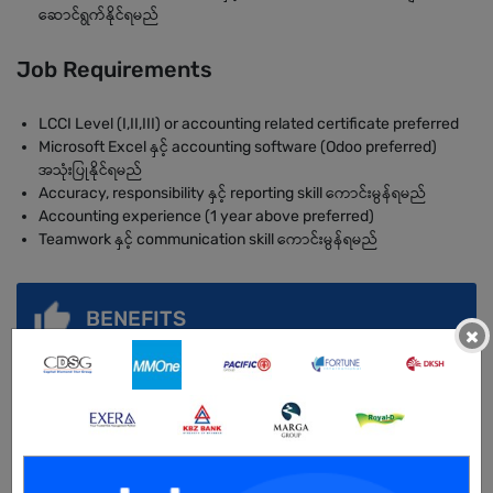
ဆောင်ရွက်နိုင်ရမည်
Job Requirements
LCCI Level (I,II,III) or accounting related certificate preferred
Microsoft Excel နှင့် accounting software (Odoo preferred)
အသုံးပြုနိုင်ရမည်
Accuracy, responsibility နှင့် reporting skill ကောင်းမွန်ရမည်
Accounting experience (1 year above preferred)
Teamwork နှင့် communication skill ကောင်းမွန်ရမည်
BENEFITS
×
နေ့လည်စာကျွေးသည်
အချိန်ပိုကြေးပေးသည်