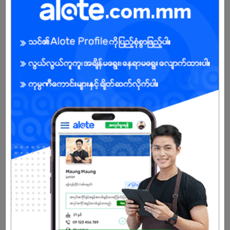
Female
Open To :
Already Expired
Don't have an account?
REGISTER NOW!