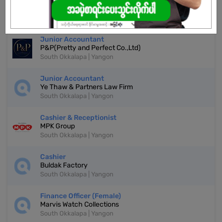
More Similar Jobs
Junior Accountant
P&P(Pretty and Perfect Co.,Ltd)
South Okkalapa | Yangon
Junior Accountant
Ye Thaw & Partners Law Firm
South Okkalapa | Yangon
Cashier & Receptionist
MPK Group
South Okkalapa | Yangon
Cashier
Buldak Factory
South Okkalapa | Yangon
Finance Officer (Female)
Marvis Watch Collections
South Okkalapa | Yangon