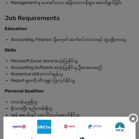
Management မှ ပေးအပ်သော အခြားတာဝန်များ ဆောင်ရွက်ခြင်း
Job Requirements
Education
Accounting, Finance သို့မဟုတ် ဆက်စပ်ဘာသာရပ် ဘွဲ့ရရှိထားသူ
Skills
Microsoft Excel, Word အသုံးပြုနိုင်သူ
Accounting Software အသုံးပြုနိုင်သူ ဦးစားပေးမည်
Numerical skill ကောင်းမွန်သူ
Report များကို တိကျစွာ ပြုလုပ်နိုင်သူ
Personal Qualities
တာဝန်ယူမှုရှိသူ
ရိုးသားပြီး စည်းကမ်းရှိသူ
အဖွဲ့အစည်းနှင့် ပူးပေါင်းလုပ်ဆောင်နိုင်သူ
×
Pressure အောက်တွင် အလုပ်လုပ်နိုင်သူ