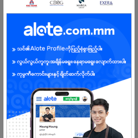
BENEFITS
.
Male/Female
Open To :