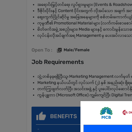
အရောင်းမြှင့်တင်ရေး လှုပ်ရှားမှုများ (Events & Roadshows
ဒီဇိုင်းပိုင်းနှင့် Content ပိုင်းအတွက် လိုအပ်သော အချက် 
ဈေးကွက်ပြိုင်ဆိုင်မှု အခြေအနေများကို စစ်တမ်းကောက်ယူခြင
ကုမ္ပဏီ၏ Promotional Material များ (လက်ကမ်းစာစောင်၊
မိတ်ဖက်အဖွဲ့အစည်းများ၊ Media များနှင့် ကောင်းမွန်
လုပ်ငန်းလိုအပ်ချက်အရ Management မှ ပေးအပ်လာသော တ
Open To :
Male/Female
Job Requirements
ဘွဲ့တစ်ခုခုရရှိပြီးသူ၊ Marketing Management လက်မှတ် 
Marketing နယ်ပယ်တွင် လုပ်သက် (၂) နှစ် အနည်းဆုံး ရှိရ
တက်ကြွဖျတ်လတ်ပြီး အသင်းအဖွဲ့နှင့် ပူးပေါင်းလုပ်ဆောင်န
ကွန်ပျူတာ (Microsoft Office) ကျွမ်းကျင်ပြီး Digital Tre
BENEFITS
-