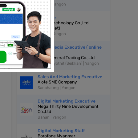
Hlaing | Yangon
Designer
Global Technology Co.,Ltd
(GlobalNet)
Hlaing | Yangon
Social Media Executive ( online
ကိုင်ရန်)
Lulay General Trading Co.,Ltd
Dagon Myothit (Seikkan) | Yangon
Sales And Marketing Executive
Alote SME Company
Sanchaung | Yangon
Digital Marketing Executive
Mega Thirty Nine Development
Co.,Ltd
Bahan | Yangon
Digital Marketing Staff

Borofone Myanmar