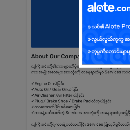
About Our Company
လူကြီးမင်းတို့၏ကားများကိုပုံမှန်စစ်ဆေးမှုပြုလုပ်ချင်သူမျ
ကားအမျိုးအစားများအားလုံးကို တနေရာထဲမှာ Services လာလုပ
✔Engine Oil လဲခြင်း
✔Auto Oil / Gear Oil လဲခြင်း
✔Air Cleaner /Air Filter လဲခြင်း
✔Plug / Brake Shoe / Brake Pad လဲလှယ်ခြင်း
✔ကားအောက်ပိုင်းစစ်ဆေးခြင်း
✔ကားနဲ့ပတ်သတ်တဲ့ Services အားလုံးကို တနေရာထဲမှာရရှိနိ
လူကြီးမင်းတို့ရဲ့ကားနဲ့ပတ်သတ်ပြီး Services ပြုလုပ်ချင်