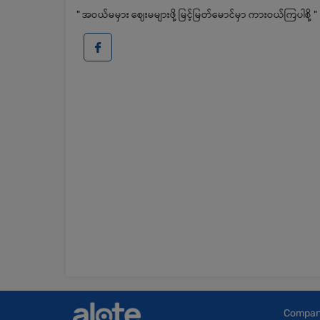
" အဝယ်မမှား ဈေးမများဖို့ မြင့်မြတ်မောင်မှာ ကားဝယ်ကြပါစို့ "
Compa