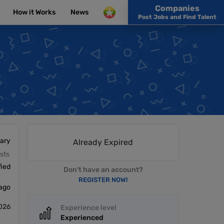
Companies
How it Works
News
Post Jobs and Find Talent
lary
Already Expired
sts
fied
Don't have an account?
REGISTER NOW!
 ago
026
Experience level
Experienced