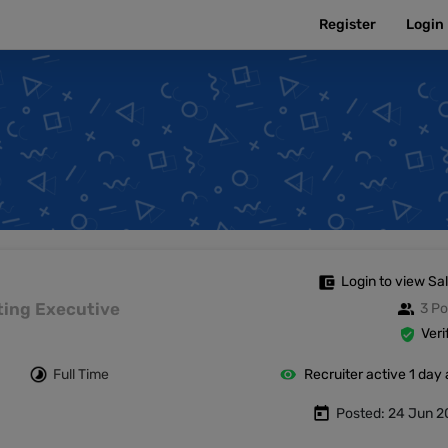
Register
Login
e
Login to view Sa
keting Executive
3 Po
Veri
Full Time
Recruiter active 1 day
Posted: 24 Jun 2