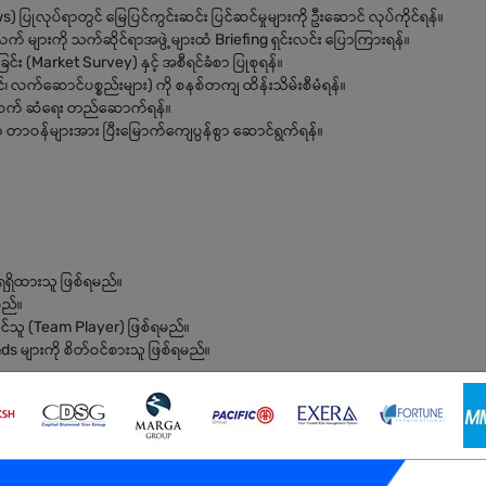
) ပြုလုပ်ရာတွင် မြေပြင်ကွင်းဆင်း ပြင်ဆင်မှုများကို ဦးဆောင် လုပ်ကိုင်ရန်။
အလက် များကို သက်ဆိုင်ရာအဖွဲ့များထံ Briefing ရှင်းလင်း ပြောကြားရန်။
်း (Market Survey) နှင့် အစီရင်ခံစာ ပြုစုရန်။
 လက်ဆောင်ပစ္စည်းများ) ကို စနစ်တကျ ထိန်းသိမ်းစီမံရန်။
သောဆက် ဆံရေး တည်ဆောက်ရန်။
ာဝန်များအား ပြီးမြောက်ကျေပွန်စွာ ဆောင်ရွက်ရန်။
ရရှိထားသူ ဖြစ်ရမည်။
မည်။
ိုင်သူ (Team Player) ဖြစ်ရမည်။
nds များကို စိတ်ဝင်စားသူ ဖြစ်ရမည်။