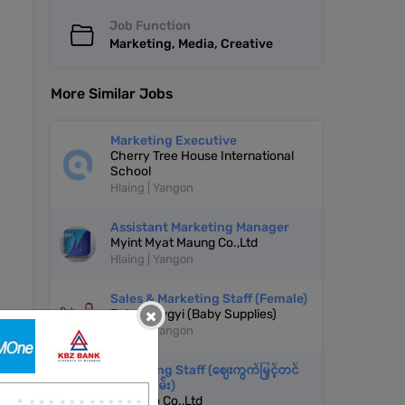
Job Function
Marketing, Media, Creative
More Similar Jobs
Marketing Executive
Cherry Tree House International
School
Hlaing | Yangon
Assistant Marketing Manager
Myint Myat Maung Co.,Ltd
Hlaing | Yangon
Sales & Marketing Staff (Female)
×
Baby Zawgyi (Baby Supplies)
Hlaing | Yangon
Marketing Staff (ဈေးကွက်မြှင့်တင်
ရေးဝန်ထမ်း)
Cho Cho Co.,Ltd