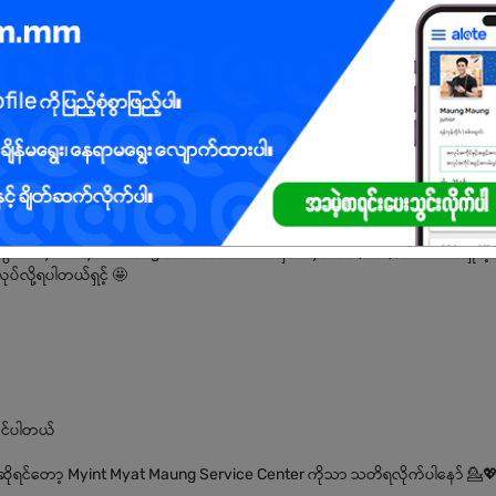
ားအတွက် Myint Myat Maung Services Center မှာ Hyundai, KIA,Suzuki အစရှိတဲ့
်လို့ရပါတယ်ရှင့် 🤩
ုင်ပါတယ်
တယ်ဆိုရင်တော့ Myint Myat Maung Service Center ကိုသာ သတိရလိုက်ပါနော် 💁