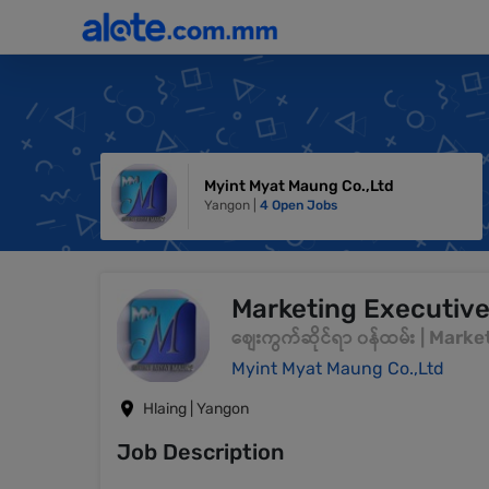
Myint Myat Maung Co.,Ltd
Yangon |
4 Open Jobs
Marketing Executiv
စျေးကွက်ဆိုင်ရာ ၀န်ထမ်း | Mar
Myint Myat Maung Co.,Ltd
Hlaing | Yangon
Job Description