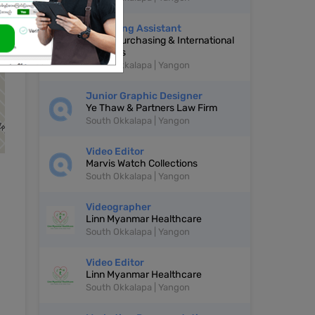
Marketing Assistant
AY Go Purchasing & International
Logistics
South Okkalapa | Yangon
Junior Graphic Designer
Ye Thaw & Partners Law Firm
South Okkalapa | Yangon
Video Editor
Marvis Watch Collections
South Okkalapa | Yangon
Videographer
Linn Myanmar Healthcare
South Okkalapa | Yangon
Video Editor
Linn Myanmar Healthcare
South Okkalapa | Yangon