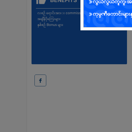
BENEFITS
လစဉ် ရောင်းအားး commission များ
အချိန်ပိုကြေးများ
နှစ်စဉ် Bonus များ