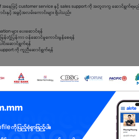
f အနေဖြင့် customer service နှင့် sales support ကို အတူတကွ ဆောင်ရွက်ရမည
းနှင့် အခွင့်အလမ်းကောင်းများ ရှိပါသည်။
mation များ ပေးဆောင်ရန်
အမြန်တုံ့ပြန်ကာ ဝန်ဆောင်မှုကောင်းမွန်စေရန်
းပေါင်းဆောင်ရွက်ရန်
support ကို ကူညီဆောင်ရွက်ရန်
ူ ဖြစ်ရမည်
မည်
အားသာချက်ရှိမည်