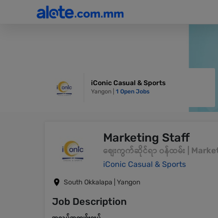
iConic Casual & Sports
Yangon |
1 Open Jobs
Marketing Staff
စျေးကွက်ဆိုင်ရာ ၀န်ထမ်း | Mar
iConic Casual & Sports
South Okkalapa | Yangon
Job Description