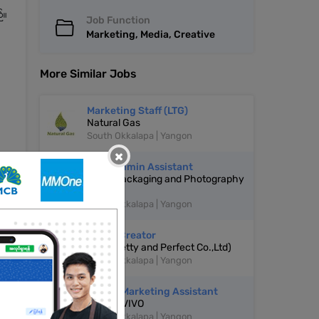
်။
Job Function
Marketing, Media, Creative
More Similar Jobs
Marketing Staff (LTG)
Natural Gas
South Okkalapa | Yangon
×
Page Admin Assistant
GNB- Packaging and Photography
Props
South Okkalapa | Yangon
Tiktok Creator
P&P(Pretty and Perfect Co.,Ltd)
South Okkalapa | Yangon
Digital Marketing Assistant
Beauty VIVO
South Okkalapa | Yangon