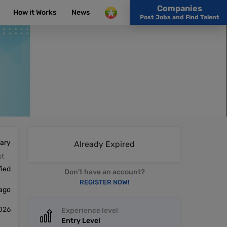
Companies
How it Works
News
Post Jobs and Find Talent
lary
Already Expired
st
fied
Don't have an account?
REGISTER NOW!
 ago
026
Experience level
Entry Level