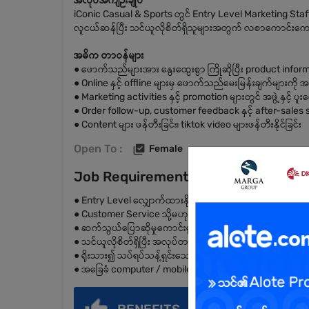
အလုပ်အကျဉ်းချုပ်
iConic Casual & Sports တွင် Entry Level Marketing Staf
လူငယ်ဆန်ပြီး သင်ယူလိုစိတ်ရှိသူများအတွက် လစာကောင်းကောင်
အဓိက တာဝန်များ
● ဖောက်သည်များအား နွေးထွေးစွာ ကြိုဆိုပြီး product infor
● Online နှင့် offline များမှ ဖောက်သည်မေးမြန်းချက်များကို 
● Marketing activities နှင့် promotion များတွင် အဖွဲ့နှင့် ပူ
● Order follow-up, customer feedback နှင့် after-sales 
● Content များ ဖန်တီးခြင်း၊ tiktok video များဖန်တီးနိုင်ခြင်း
Open To :
Female
Job Requirements
● Entry Level လျှောက်ထားနိုင်သည်
● Customer Service သို့မဟုတ် Marketing ကို စိတ်ဝင်စားသ
● ဆက်သွယ်ပြောဆိုမှုကောင်းမွန်ပြီး အဖွဲ့လိုက် လုပ်ကိုင်နိုင်ရ
● သင်ယူလိုစိတ်ရှိပြီး အလုပ်တာဝန်များကို တာဝန်ယူနိုင်ရမည်
● ရိုးသား၍ သပ်ရပ်သန့်ရှင်းသော အပြင်အဆင်ရှိရမည်
● အခြေခံ computer / mobile usage အနည်းငယ် သိရှိပါက 