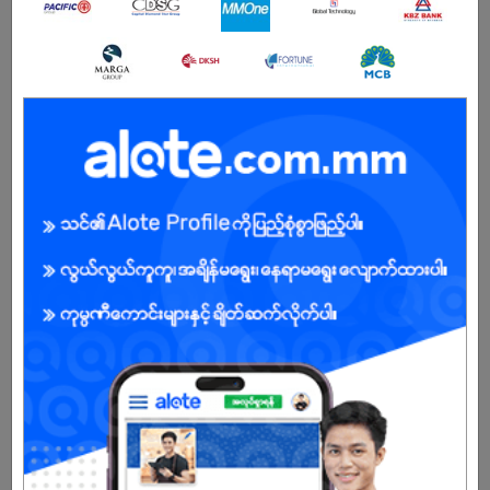
Male/Female
Open To :
About Our Company
R.oasis Limited has been rated as amongst top supplier
R.oasis Limited is a company. Seeing their Medicines position in
the business market, they are counted in providing Medicines to
the prestigious clients at very inexpensive price.
With the help of their experienced quality importers, exporters
and suppliers professionals, they have been able to offer
Medicines in various ranges and models.
its registered office address is 1(A), Corner of Gandamar 6th
Street and Padauk Street, Mingalar Taung Nyunt
Township,Yangon,Myanmar,1015..