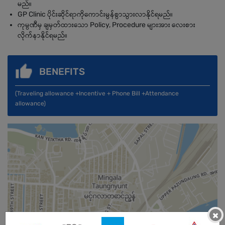
မည်။
GP Clinic ပိုင်းဆိုင်ရာကိုကောင်းမွန်စွာသွားလာနိုင်ရမည်။
ကုမ္ပဏီမှ ချမှတ်ထားသော Policy, Procedure များအား လေးစား
လိုက်နာနိုင်ရမည်။
BENEFITS
(Traveling allowance +Incentive + Phone Bill +Attendance
allowance)
×