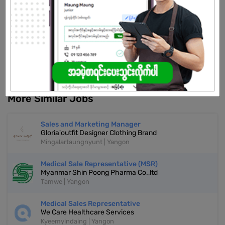
Already Expired
Don't have an account?
REGISTER NOW!
More Similar Jobs
Sales and Marketing Manager
Gloria'outfit Designer Clothing Brand
Mingalartaungnyunt | Yangon
Medical Sale Representative (MSR)
Myanmar Shin Poong Pharma Co.,ltd
Tamwe | Yangon
Medical Sales Representative
We Care Healthcare Services
Kyeemyindaing | Yangon