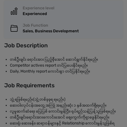
Experience level
Experienced
Job Function
Sales, Business Development
Job Description
တစ်ဦးချင်း ရောင်းအား ပြည့်မှီအောင် ဆောင်ရွက်နိုင်ရမည်။
Competitor actives report တင်ပြပေးနိုင်ရမည်။
Daily, Monthly report ကောင်းစွာ တင်ပြနိုင်ရမည်။
Job Requirements
ဘွဲ့ရဖြစ်ရမည်။(ဘွဲ့တစ်ခုခုရ ရမည်။)
ဆေးဝါးလုပ်ငန်းအတွေ့အကြုံ အနည်းဆုံး ၁ နှစ်အထက်ရှိရမည်။
လူမှုဆက်ဆံရေး ပြေပြစ် ကောင်းမွန်ပြီး၊ ရုပ်ရည်သန့်ပြန့်သူဖြစ်ရမည်။
တစ်ဦးချင်းရောင်းအားကောင်းအောင် ဈေးကွက်ကိုရှာဖွေနိုင်ရမည်။
ဆေးရုံ၊ ဆေးခန်း၊ ဆရာဝန်များနှင့် Relationship ကောင်းမွန်သူဖြစ်ရ