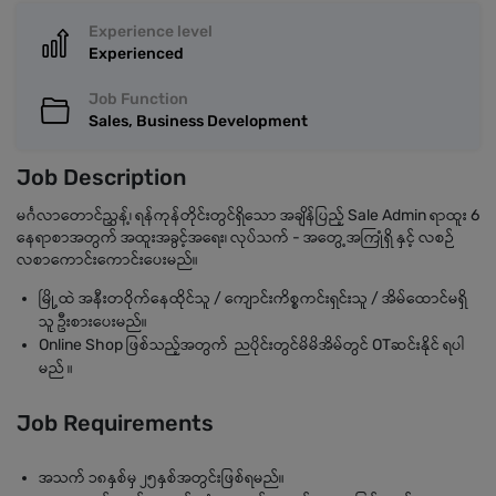
Experience level
Experienced
Job Function
Sales, Business Development
Job Description
မင်္ဂလာတောင်ညွှန့်၊ ရန်ကုန်တိုင်းတွင်ရှိသော အချိန်ပြည့် Sale Admin ရာထူး 6
နေရာစာအတွက် အထူးအခွင့်အရေး၊ လုပ်သက် - အတွေ့အကြုံရှိ နှင့် လစဉ်
လစာကောင်းကောင်းပေးမည်။
မြို့ထဲ အနီးတဝိုက်နေထိုင်သူ / ကျောင်းကိစ္စကင်းရှင်းသူ / အိမ်ထောင်မရှိ
သူ ဦးစားပေးမည်။
Online Shop ဖြစ်သည့်အတွက် ညပိုင်းတွင်မိမိအိမ်တွင် OTဆင်းနိုင် ရပါ
မည် ။
Job Requirements
အသက် ၁၈နှစ်မှ ၂၅နှစ်အတွင်းဖြစ်ရမည်။