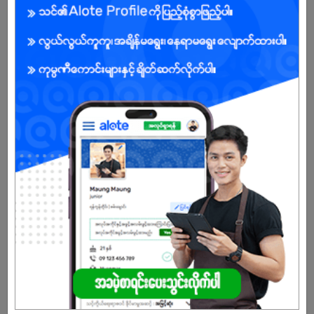
Male/Female
Open To :
Already Expired
Don't have an account?
REGISTER NOW!
More Similar Jobs
Sales Admin
Local Pharmaceutical Leading Company
Mingalartaungnyunt | Yangon