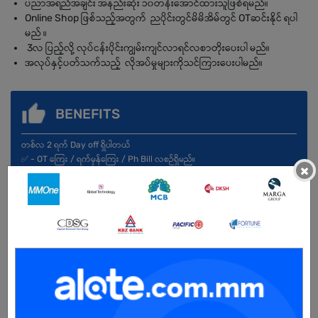
ပညာအရည်အချင်း အနည်းဆုံး ၁၀တန်းအောင်ထားသူဖြစ်ရမည်။
Online Shop ဖြစ်သည့်အတွက် ညပိုင်းတွင်မိမိအိမ်တွင် OTဆင်းနိုင် ရပါ
မည် ။
3လ ပြည့်လို့ လုပ်ငန်းပိုင်းကျွမ်းကျင်လာရင်လစာတိုးပေးပါ မည်။
အလုပ်နှင့်ပတ်သက်သည့် လိုအပ်မှုများကိုသင်ကြားပေးပါမည်။
BENEFITS
တစ်လ 2 ရက် Day off ရှိပါတယ်
✅ - OT ကြေး / ရက်မှန်ကြေး / Ph Bill လစဉ်ရှိမည်။
×