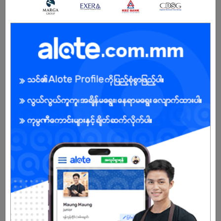
Sales Admin အတွေ့အကြုံ ရှိ / မရှိ ?
CLICK HERE TO APPLY