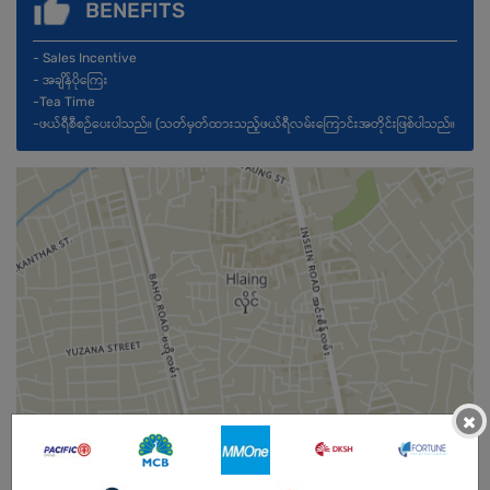
BENEFITS
- Sales Incentive
- အချိန်ပိုကြေး
-Tea Time
-ဖယ်ရီစီစဉ်ပေးပါသည်။ (သတ်မှတ်ထားသည့်ဖယ်ရီလမ်းကြောင်းအတိုင်းဖြစ်ပါသည်။
×
Female
Open To :