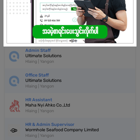
Don't have an account?
REGISTER NOW!
More Similar Jobs
Admin Staff
Ultimate Solutions
Hlaing | Yangon
Office Staff
Ultimate Solutions
Hlaing | Yangon
HR Assistant
Maha Nyi Ahko Co.,Ltd
Hlaing | Yangon
HR & Admin Supervisor
Wormhole Seafood Company Limited
Hlaing | Yangon