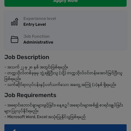
Apply Now
Experience level
Entry Level
Job Function
Administrative
Job Description
- အသက် ၂၂ မှ ၂၈ နှစ် အတွင်းဖြစ်ရမည်။
- တက္ကသိုလ်တစ်ခုခုမှ ဘွဲ့ရရှိပြီးသူ (သို့) တက္ကသိုလ်ဝင်တန်းအောင်မြင်ပြီးသူ
ဖြစ်ရမည်။
- သက်ဆိုင်ရာလုပ်ငန်းနှင့်ပတ်သက်သော အတွေ့အကြုံ (၁)နှစ် ရှိရမည်။
Job Requirements
- အရောင်းဘောင်ချာများဖွင့်ခြင်း၊ နေ့စဥ်အရောင်းများစစ်၍ စာရင်းချုပ်ခြင်း
များ ပြုလုပ်နိုင်ရမည်။
- Microsoft Word, Excel အသုံးပြုနိုင်သူဖြစ်ရမည်