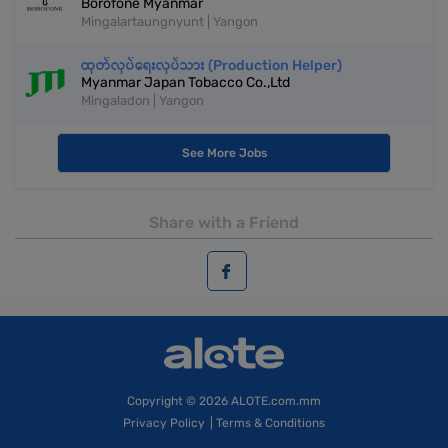
Borofone Myanmar
Mingalartaungnyunt | Yangon
ထုတ်လုပ်ရေးလုပ်သား (Production Helper)
Myanmar Japan Tobacco Co.,Ltd
Mingaladon | Yangon
See More Jobs
Share with a Friend
Copyright
© 2026 ALOTE.com.mm
Privacy Policy
|
Terms & Conditions