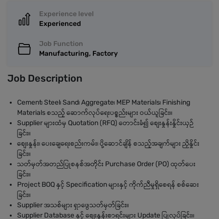
Experience level
Experienced
Job Function
Manufacturing, Factory
Job Description
Cement၊ Steel၊ Sand၊ Aggregate၊ MEP Materials၊ Finishing
Materials စသည့် ဆောက်လုပ်ရေးပစ္စည်းများ ဝယ်ယူခြင်း။
Supplier များထံမှ Quotation (RFQ) တောင်းခံ၍ စျေးနှုန်းနှိုင်းယှဉ်
ခြင်း။
စျေးနှုန်း၊ ပေးချေရေးစည်းကမ်း၊ ပို့ဆောင်ချိန် စသည့်အချက်များ ညှိနှိုင်း
ခြင်း။
သတ်မှတ်အတည်ပြုစနစ်အတိုင်း Purchase Order (PO) ထုတ်ပေး
ခြင်း။
Project BOQ နှင့် Specification များနှင့် ကိုက်ညီမှုရှိစေရန် စစ်ဆေး
ခြင်း။
Supplier အသစ်များ ရှာဖွေသတ်မှတ်ခြင်း။
Supplier Database နှင့် စျေးနှုန်းစာရင်းများ Update ပြုလုပ်ခြင်း။