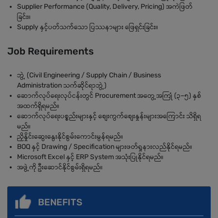
Supplier Performance (Quality, Delivery, Pricing) အကဲဖြတ်
ခြင်း။
Supply နှင့်ပတ်သက်သော ပြဿနာများ ဖြေရှင်းခြင်း။
Job Requirements
ဘွဲ့ (Civil Engineering / Supply Chain / Business
Administration သက်ဆိုင်ရာဘွဲ့)
ဆောက်လုပ်ရေးလုပ်ငန်းတွင် Procurement အတွေ့အကြုံ (၃–၅) နှစ်
အထက်ရှိရမည်။
ဆောက်လုပ်ရေးပစ္စည်းများနှင့် စျေးကွက်စျေးနှုန်းများအကြောင်း သိရှိရ
မည်။
ညှိနှိုင်းဆွေးနွေးနိုင်စွမ်းကောင်းမွန်ရမည်။
BOQ နှင့် Drawing / Specification များဖတ်ရှုနားလည်နိုင်ရမည်။
Microsoft Excel နှင့် ERP System အသုံးပြုနိုင်ရမည်။
အဖွဲ့ကို ဦးဆောင်နိုင်စွမ်းရှိရမည်။
BENEFITS