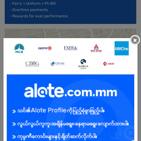
- Ferry + Uniform + Ph Bill
- Overtime payments
- Rewards for over performance
×
Male/Female
Open To :
About Our Company