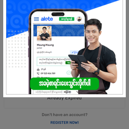
Myanmar is now in steady social and economic ascend.And proud
to be a key player in the heart of the nation's rapidly developing
infrastructures,is Mandalay Golden Wing Holding Limited (MGW).
Since our inception in 1991,we have amassed a strong portfolio of
housing estates,condominiums,entertainment complexes,malls,
hotels,resorts and factories.Over the course of 20 years,we have
acquired a reputation for being a trusted purveyor of quality
products and professional service.
Our business practices and management team value the
importance of sustainable long-term returns to the locals and
community, through investments in value-added industries that
encourage human resource development and technical
advancements.
Already Expired
Don't have an account?
REGISTER NOW!