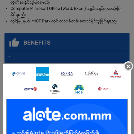
လိုက်နာနိုင်သူဖြစ်ရမည်။
Computer Microsoft Office (Word, Excel) ကျွမ်းကျင်စွာအသုံးပြု
နိုင်ရမည်။
လှိုင်မြို့နယ်၊ MICT Park တွင် တာဝန်ထမ်းဆောင်နိုင်သူဖြစ်ရမည်။
BENEFITS
.
×