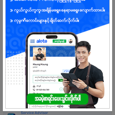
Male/Female
Open To :
Already Expired
Don't have an account?
REGISTER NOW!
More Similar Jobs
Receptionist
Myint Myat Maung Co.,Ltd
Hlaing | Yangon
Service Advisor