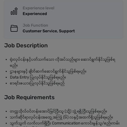
Experience level
Experienced
Job Function
Customer Service, Support
Job Description
ရုံးလုပ်ငန်းနှင့်ပတ်သက်သော လိုအပ်သည်များ ဆောင်ရွက်နိုင်သူဖြစ်ရ
မည်။
ဌာနများနှင့် ချိတ်ဆက်ဆောင်ရွက်နိုင်သူဖြစ်ရမည်။
Data Entry ပြုလုပ်နိုင်သူဖြစ်ရမည်။
စာရင်းဇယားပြုလုပ်နိုင်သူဖြစ်ရမည်
Job Requirements
တက္ကသိုလ်ဝင်တန်းအောင်မြင်ပြီးသူ (သို့) ဘွဲ့ရရှိ ပြီးသူဖြစ်ရမည်။
သက်ဆိုင်ရာလုပ်ငန်းအတွေ့အကြုံ (၆) လနှင့်အထက်ရှိသူဖြစ်ရမည်။
သွက်သွက် လက်လက်ရှိပြီး Communication ကောင်းမွန်သူ/စည်းကမ်း