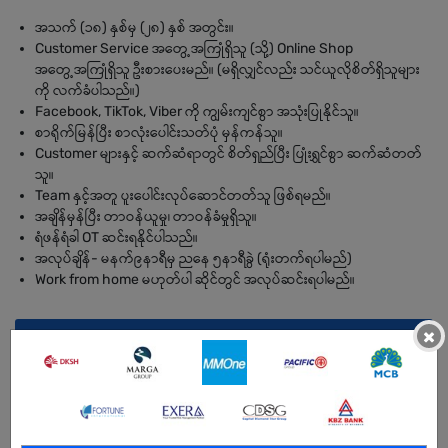
အသက် (၁၈) နှစ်မှ (၂၈) နှစ် အတွင်း။
Customer Service အတွေ့အကြုံရှိသူ (သို့) Online Shop
အတွေ့အကြုံရှိသူ ဦးစားပေးမည်။ (မရှိလျှင်လည်း သင်ယူလိုစိတ်ရှိသူများ
ကို လက်ခံပါသည်။)
Facebook, TikTok, Viber ကို ကျွမ်းကျင်စွာ အသုံးပြုနိုင်သူ။
စာရိုက်မြန်ပြီး စာလုံးပေါင်းသတ်ပုံ မှန်ကန်သူ။
Customer များနှင့် ဆက်ဆံရာတွင် စိတ်ရှည်ပြီး ပြုံးရွှင်စွာ ဆက်ဆံတတ်
သူ။
Team နှင့်အတူ ပူးပေါင်းလုပ်ဆောင်တတ်သူ ဖြစ်ရမည်။
အချိန်မှန်ပြီး တာဝန်ယူမှု၊ တာဝန်ခံမှုရှိသူ။
ရံဖန်ရံခါ OT ဆင်းရနိုင်ပါသည်။
အလုပ်ချိန်- မနက်၉နာရီမှ ညနေ ၅နာရီခွဲ (ရုံးတက်ရပါမည်)
Work from home မဟုတ်ပါ ဆိုင်တွင် အလုပ်ဆင်းရပါမည်။
×
BENEFITS
- အစမ်းခန့်(2)လပြည့်ပြီးပါက Performance ပေါ်မူတည်၍ လစာ
အပြောင်းအလဲ+Bounsရှိမည် ဖြစ်သည်။