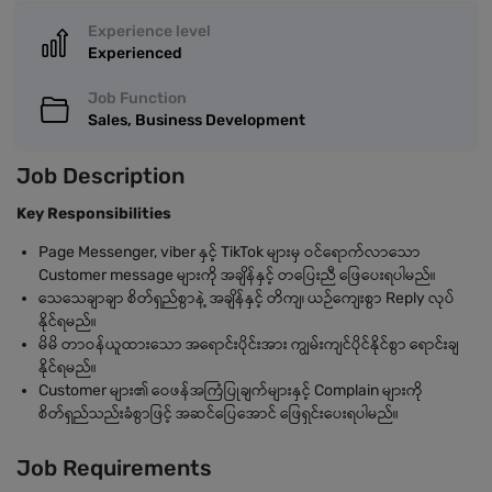
Experience level
Experienced
Job Function
Sales, Business Development
Job Description
Key Responsibilities
Page Messenger, viber နှင့် TikTok များမှ ဝင်ရောက်လာသော
Customer message များကို အချိန်နှင့် တပြေးညီ ဖြေပေးရပါမည်။
သေသေချာချာ စိတ်ရှည်စွာနဲ့ အချိန်နှင့် တိကျ၊ ယဉ်ကျေးစွာ Reply လုပ်
နိုင်ရမည်။
မိမိ တာဝန်ယူထားသော အရောင်းပိုင်းအား ကျွမ်းကျင်ပိုင်နိုင်စွာ ရောင်းချ
နိုင်ရမည်။
​Customer များ၏ ဝေဖန်အကြံပြုချက်များနှင့် Complain များကို
စိတ်ရှည်သည်းခံစွာဖြင့် အဆင်ပြေအောင် ဖြေရှင်းပေးရပါမည်။
Job Requirements