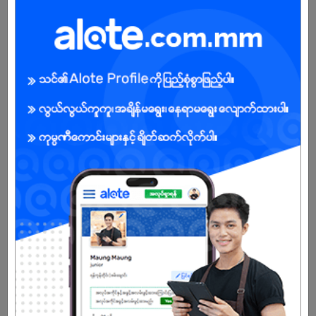
Female
Open To :
Already Expired
Don't have an account?