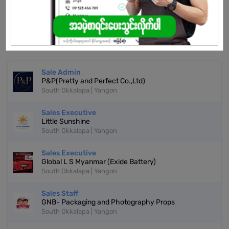
REGISTER NOW!
More Similar Jobs
Sale Admin
P&P(Pretty and Perfect Co.,Ltd)
South Okkalapa | Yangon
Sales Executive
Little Sunshine
South Okkalapa | Yangon
Sales Executive
Global L S Myanmar (Exide Battery)
South Okkalapa | Yangon
Sales Staff
GNB- Packaging and Photography Props
South Okkalapa | Yangon