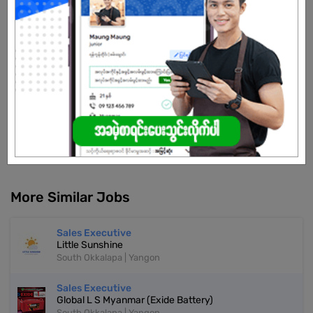
planet, we strive to
reduce carbon footprints, promote energy independence, and
empower a brighter
tomorrow for generations to come.
Already Expired
Don't have an account?
REGISTER NOW!
More Similar Jobs
Sales Executive
Little Sunshine
South Okkalapa | Yangon
Sales Executive
Global L S Myanmar (Exide Battery)
South Okkalapa | Yangon