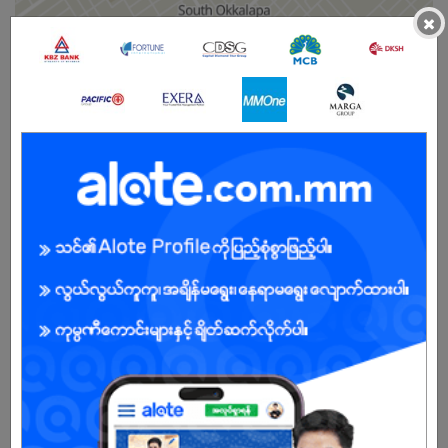
×
Female
Open To :
About Our Company
At EcoEnergy, our mission is to help create a sustainable future
byproviding
innovative, clean energy solutions that power
communities,industries, and homes.
We are committed to harnessing the full potential of renewable
resourcesto create
a cleaner, more resilient energy ecosystem. Through cutting-
edge technology,
operational excellence, and a deep sense ofresponsibility to the