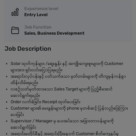
Experience level
Entry Level
Job Function
Sales, Business Development
Job Description
Solar ထုတ်ကုန်များ /စျေးနှုန်း နှင့် အကျိုးကျေးဇူးများကို Customer
များအား ရှင်းလင်းပြောပြရမည်။
အရောင်းလုပ်ငန်းနှင့် ပတ်သက်သော မှတ်တမ်းများကို တိကျမှန်ကန်စွာ
ထိန်းသိမ်းရမည်။
လစဉ်သတ်မှတ်ထားသော Sales Target များကို ပြည့်မီအောင်
ဆောင်ရွက်ရမည်။
Order လက်ခံခြင်း၊ Receipt ထုတ်ပေးခြင်း
Customer များ၏ မေးခွန်းများကို phone မှတစ်ဆင့် ပြန်လည်ဖြေကြား
ပေးခြင်း
Supervisor / Manager မှ ပေးအပ်သော အခြားတာဝန်များကို
ဆောင်ရွက်ခြင်း
အရောင်းမတိုင်မီနှင့် အရောင်းပြီးနောက် Customer စိတ်ကျေနပ်မှု