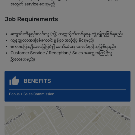
အတွက် service ပေးရမည်
Job Requirements
ကျောင်းကိစ္စရှင်းလင်းသူ (သို့) တက္ကသိုလ်တစ်ခုခုနှ ဘွဲ့ရရှိသူဖြစ်ရမည်။
ကွန်ပျူတာအခြေခံကောင်းမွန်စွာ အသုံးပြုနိုင်ရမည်။
စကားပြောချိုသာပြေပြစ်၍ ဆက်ဆံရေး ကောင်းမွန်သူဖြစ်ရမည်။
Customer Service / Reception / Sales အတွေ့အကြုံရှိသူ
ဦးစားပေးမည်။
BENEFITS
Bonus + Sales Commission