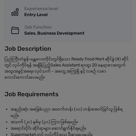
Experience level
Entry Level
Job Function
Sales, Business Development
Job Description
ပြည်ကြီးတံခွန်၊ မန္တလေးတိုင်းတွင်ရှိသော Ready Food Mart ဆိုင်ခွဲ (4) ဆိုင်
တွင် လုပ်ကိုင်ရန် အချိန်ပြည့်Sales Assistant ရာထူး 20 နေရာစာအတွက်
အထူးအခွင့်အရေး၊ လုပ်သက် - အတွေ့အကြုံရှိ နှင့် လစဉ် လစာ
ကောင်းကောင်းပေးမည်။
Job Requirements
အနည်းဆုံး အခြေခံပညာ အထက်တန်း (၁၀) တန်းအောင်မြင်သူ ဖြစ်ရ
မည်။
အသက် (၂၀) နှစ်မှ (၃၀) ကြား ဖြစ်ရမည်။
အရောင်းပိုင်း ဆိုင်ရာများ ဆောင်ရွက်နိုင်ရမည်။
Supermarket တွင် လုပ်ကိုင်ဖူးသူ ဦးစားပေးမည်။