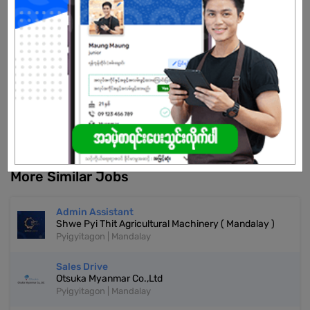
Already Expired
Don't have an account?
REGISTER NOW!
More Similar Jobs
Admin Assistant
Shwe Pyi Thit Agricultural Machinery ( Mandalay )
Pyigyitagon | Mandalay
Sales Drive
Otsuka Myanmar Co.,Ltd
Pyigyitagon | Mandalay