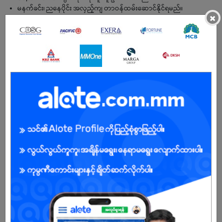
မနက်ခင်း၊ ညနေပိုင်း အလှည့်ကျ တာဝန်ထမ်းဆောင်နိုင်ရမည်။
×
BENEFITS
Salary – အခြေခံလစာ + Meal Allowance + Performance Bonus
Male/Female
Open To :