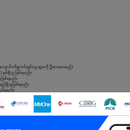
့) ကျောင်းကိစ္စကင်းရှင်းသူ များကို ဦးစားပေးမည်)
နှစ်ရှိသူ ဖြစ်ရမည်။
ူဖြစ်ရမည်။
ုင်ရည်ရှိသူဖြစ်ရမည်။
းလည်ရမည်။
စ်ပါက ပို၍ဦးစားပေးမည်။