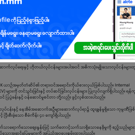
်လုပ်ရေးနှင့် ဟိုတယ်လုပ်ငန်းများအပါအဝင် အဓိကသုံးမျိုးသောလုပ်ငန်းများတွ
DFSK ယာဉ်အမှတ်တံဆိပ်၏ တရားဝင်အရောင်းကိုယ်စားလှယ်ဖြစ်ပါသည်။ Internal
 များကို တင်သွင်းခြင်းနှင့် တပ်ဆင်ခြင်းလုပ်ငန်းများ ပြုလုပ်လျက်ရှိပါသည်။ ရန်က
 ပြပွဲခန်းနှင့် ဝန်ဆောင်မှုစင်တာ တို့လည်း ဖွင့်လှစ်ထားပါသည်။
လုပ်ငန်းနှင့် နေအိမ်အဆောက်အဦများဆောက်လုပ်ရာ၌ ထူးချွန်မှုရှိသော ကုမ္ပဏီဖြစ်ပ
ြီးစီးခဲ့သော စီမံကိန်း ၄၀ ကျော်ရှိပါသည်။
သက်သာရောက်သောစျေးနှုန်းဖြင့် သက်တောင့်သက်သာရှိသောနေခိုမှုကို ဧည့်သည်မျာ
လိုအပ်သောအဆင်ပြေမှုများကို အပြည့်အဝပေးစွမ်းထားပါသည်။