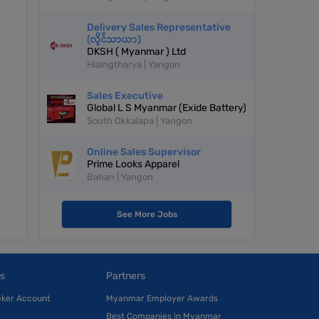
Delivery Sales Representative
(လှိုင်သာယာ)
DKSH ( Myanmar ) Ltd
Hlaingtharya | Yangon
Sales Executive
Global L S Myanmar (Exide Battery)
South Okkalapa | Yangon
Online Sales Supervisor
Prime Looks Apparel
Bahan | Yangon
See More Jobs
s
Partners
eker Account
Myanmar Employer Awards
Best Companies in Myanmar