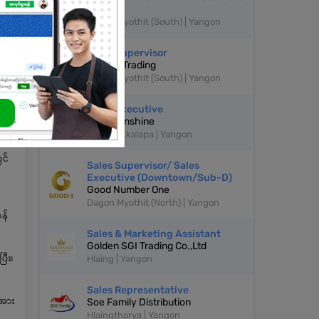
(MILS)
Dagon Myothit (South) | Yangon
Sales Supervisor
OZ Asia Trading
Dagon Myothit (South) | Yangon
Sales Executive
Little Sunshine
South Okkalapa | Yangon
င်
Sales Supervisor/ Sales
Executive (Downtown/Sub-D)
Good Number One
Dagon Myothit (North) | Yangon
ုန်
Sales & Marketing Assistant
Golden SGI Trading Co.,Ltd
ြီး၊
Hlaing | Yangon
Sales Representative
းအား
Soe Family Distribution
Hlaingtharya | Yangon