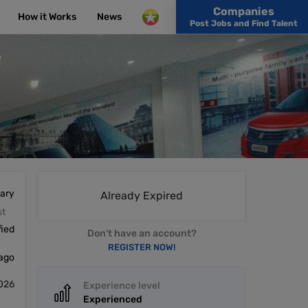
Companies
How it Works
News
Post Jobs and Find Talent
lary
Already Expired
st
fied
Don't have an account?
REGISTER NOW!
 ago
2026
Experience level
Experienced