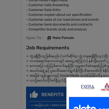
- Social Media Pages Reply
- Customer Calls Answering
- Customer Data Entry
- Customer explain about car specification
- Customer sales at car road shows and events
- Customer bank documents and contracts
- Competitor brands study and analysis
Open To :
Male/Female
Job Requirements
➢ ဘွဲ့ရရှိပြီးသူ ဖြစ်ရမည်။ (သက်ဆိုင်ရာ ဘွဲ့တခုခုရရှိပြီးသူ (သို
➢ ကားအရောင်းလောကတွင် အတွေ့အကြုံ (၁) နှစ်သို့မဟုတ် (၂) 
➢ စကားပြော ပြေပြစ်ကောင်းမွန်ပြီး လူမှုဆက်ဆံရေးပြေပြစ်သ
➢ အသင်းအဖွဲ့နှင့် ပူးပေါင်းဆောင်ရွက်နိုင်ပြီး ဖိအားဒဏ်ကို ခံနိ
➢ အခြေခံ ကွန်ပျူတာနှင့် Social Media အသုံးပြုခြင်းကိုနာ
➢ ယာဉ်မောင်းလိုင်စင်ရှိသူ (သို့မဟုတ်) ကားမောင်းတတ်သူ ဖြ
BENEFITS
➢ အခြေခံလစာ + Sales Commission