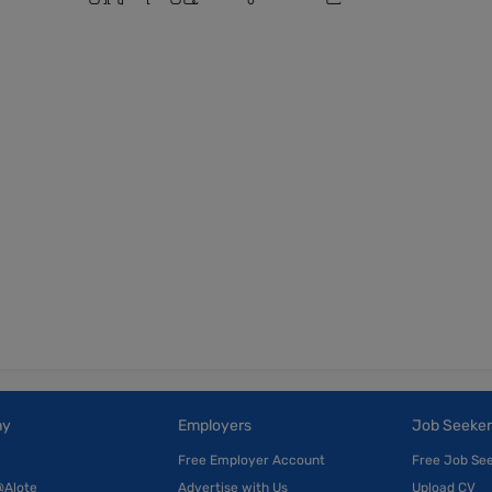
ny
Employers
Job Seeker
Free Employer Account
Free Job Se
@Alote
Advertise with Us
Upload CV