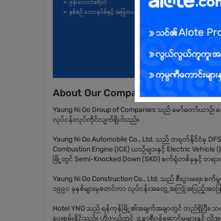
➢ ဖုန်းဘေလ်စရိတ်
➢ နှစ်စဉ် ဘောနပ်စ်နှင့် အခြားသော ခံစားခွင့်များ
About Our Company
Yaung Ni Oo Group of Companies သည် မော်တော်ယာဉ်၊ ဆောက
လုပ်ငန်းလုပ်ကိုင်လျက်ရှိပါသည်။
Yaung Ni Oo Automobile Co., Ltd. သည် တရုတ်နိုင်ငံမှ 
Combustion Engine (ICE) ယာဉ်များနှင့် Electric Vehicle (EV)
မြို့တွင် Semi-Knocked Down (SKD) စက်ရုံတစ်ခုနှင့် တရားဝင်
Yaung Ni Oo Construction Co., Ltd. သည် စီးပွားရေး၊ စက်မှု
၁၉၉၀ ခုနှစ်များမှစတင်ကာ လုပ်ငန်းအတွေ့အကြုံအပြည့်အဝဖြင့် ပ
Hotel YNO သည် ရန်ကုန်မြို့၏အချက်အချာတွင် တည်ရှိပြီး၊ 
ပေးစွမ်းနိုင်သည်။ ဟိုတယ်တွင် ၂၄နာရီဝန်ဆောင်မှုများနှင့် 