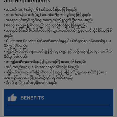
Job Requirements
• အသက် (၁၈) နှစ်မှ (၂၆) နှစ်အတွင်းရှိသူ ဖြစ်ရမည်။
• အထက်တန်းအောင် (သို့) ကျောင်းကိစ္စကင်းရှင်းသူ ဖြစ်ရမည်။
• အရောင်းပိုင်းတွင် လုပ်ငန်းအတွေ့အကြုံရှိသူကို ဦးစားပေးမည်။
(အတွေ့အကြုံမရှိပါကလည်း သင်ယူလိုစိတ်ရှိသူ ဖြစ်ရမည်။)
• အရောင်းပိုင်းကို စိတ်ပါဝင်စားပြီး သွက်လက်တက်ကြွစွာ လုပ်ကိုင်နိုင်သူ ဖြစ်
ရမည်။
• Customer Service စိတ်ဓာတ်ကောင်းမွန်ပြီး စိတ်ရှည်စွာ ဝန်ဆောင်မှုပေး
နိုင်သူ ဖြစ်ရမည်။
• ပြောဆိုဆက်ဆံရေးကောင်းမွန်ပြီး လူအများနှင့် ယဉ်ကျေးချိုသာစွာ ဆက်ဆံ
နိုင်သူ ဖြစ်ရမည်။
• အကျင့်စာရိတ္တကောင်းမွန်၍ ရိုးသားကြိုးစားသူ ဖြစ်ရမည်။
• အဖွဲ့အစည်းနှင့် ပူးပေါင်းဆောင်ရွက်နိုင်သူ ဖြစ်ရမည်။
• မြောက်ဒဂုံ၊ကျောက်မြောင်း၊သင်္ဃန်းကျွန်း၊မြောက်ဥက္ကလာ၊အင်းစိန်(ဖော့
ကန်)၊လှိုင်သာယာ မြို့နယ်တို့တွင် လုပ်ကိုင်ရမည်။
• နီးစပ် ရာမြို့နယ်မှလူဦးစားပေးမည်။
BENEFITS
.