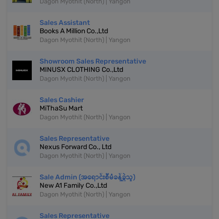
Dagon Myothit (North) | Yangon
Sales Assistant
Books A Million Co.,Ltd
Dagon Myothit (North) | Yangon
Showroom Sales Representative
MINUSX CLOTHING Co.,Ltd
Dagon Myothit (North) | Yangon
Sales Cashier
MiThaSu Mart
Dagon Myothit (North) | Yangon
Sales Representative
Nexus Forward Co., Ltd
Dagon Myothit (North) | Yangon
Sale Admin (အရောင်းစီမံခန့်ခွဲသူ)
New A1 Family Co.,Ltd
Dagon Myothit (North) | Yangon
Sales Representative