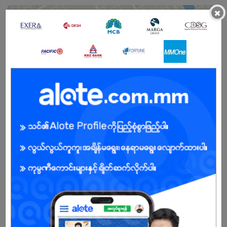
×
Male/Female
Open To :
About Our Company
Cover Myanmar is a retail company with approximately 300
employees and a network of six branches strategically located in
North Dagon, Thingangyun, Phaw Kan, Hlaing Tharyar, Kyauk
Myaung, and North Okkalapa. The company manages and sells an