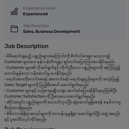
Experience level
Experienced
Job Function
Sales, Business Development
Job Description
• မိမိရောင်းချမည့် ပစ္စည်းများအကြောင်းကို စိတ်ဝင်စားစွာ လေ့လာ၍
Customer များအား မှန်ကန်တိကျစွာ ရှင်းလင်းပြောကြားပေးနိုင်ရမည်။
• Customer များ၏ လိုအပ်ချက်နှင့် ကိုက်ညီသော ပစ္စည်းများကို အကြံပြု၍
ကောင်းမွန်သော ဝန်ဆောင်မှု ပေးနိုင်ရမည်။
• ရောင်းအားတိုးတက်စေရန် အကောင်းဆုံး ရောင်းချနည်းများကို အသုံးပြု၍
Sales Target များကို ပြည့်မီအောင် ဆောင်ရွက်ရမည်။
• Customer များနှင့် ယဉ်ကျေးချိုသာစွာ ဆက်ဆံပြောဆိုနိုင်ရမည်ဖြစ်ပြီး
Customer Satisfaction ကို ဦးစားပေး ဆောင်ရွက်ရမည်။
• ဆိုင်အတွင်း ပစ္စည်းများကို သေသပ်လှပပြီး ဆွဲဆောင်မှုရှိစေရန် စနစ်တကျ
စီစဉ်ထားရှိရမည်။
• မိမိတာဝန်ရှိရာအလုပ်များကို တာဝန်ယူမှုရှိစွာ ဆောင်ရွက်ပြီး အဖွဲ့အစည်း
နှင့် ပူးပေါင်းလုပ်ကိုင်ရမည်။