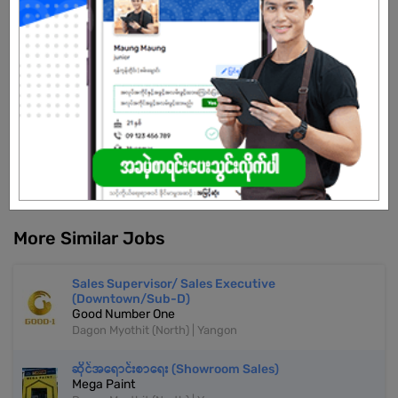
extensive range of products across numerous Stock Keeping
Units (SKUs), enabling it to serve the diverse needs of its
customers efficiently.
Already Expired
Don't have an account?
REGISTER NOW!
More Similar Jobs
Sales Supervisor/ Sales Executive
(Downtown/Sub-D)
Good Number One
Dagon Myothit (North) | Yangon
ဆိုင်အရောင်းစာရေး (Showroom Sales)
Mega Paint