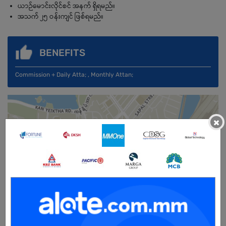
ယာဉ်မောင်းလိုင်စင် အနက် ရှိရမည်။
အသက် ၂၅ ဝန်းကျင် ဖြစ်ရမည်။
BENEFITS
Commission + Daily Atta; , Monthly Attan;
×