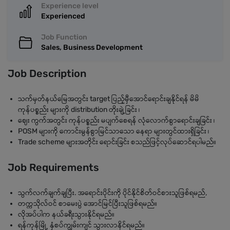
Experience level
Experienced
Job Function
Sales, Business Development
Job Description
သက်မှတ်နယ်မြေအတွင်း target ပြည့်မှီအောင်ရောင်းချနိုင်ရန် မိမိ
ကုန်ပစ္စည်း များကို distribution တိုးချဲ့ခြင်း ၊
ဈေး ကွက်အတွင်း ကုန်ပစ္စည်း မပျက်စေရန် လုံလောက်စွာရောင်းချခြင်း ၊
POSM များကို ကောင်းမွန်စွာမြင်သာသော နေရာ များတွင်ထားရှိခြင်း ၊
Trade scheme များအတိုင်း ရောင်းခြင်း စသည်ဖြင့်လုပ်ဆောင်ရပါမည်။
Job Requirements
သွက်လက်ချက်ချပြီး. အရောင်းပိုင်းကို ပိုင်နိုင်စိတ်ဝင်စားသူဖြစ်ရမည်,
တက္ကသိုလ်ဝင် စာမေးပွဲ အောင်မြင်ပြီးသူဖြစ်ရမည်။
လိုအပ်ပါက နယ်ခရီးသွားနိုင်ရမည်။
ရန်ကုန်မြို့ နှံစပ်ကျွမ်းကျင် သွားလာနိင်ရမည်။