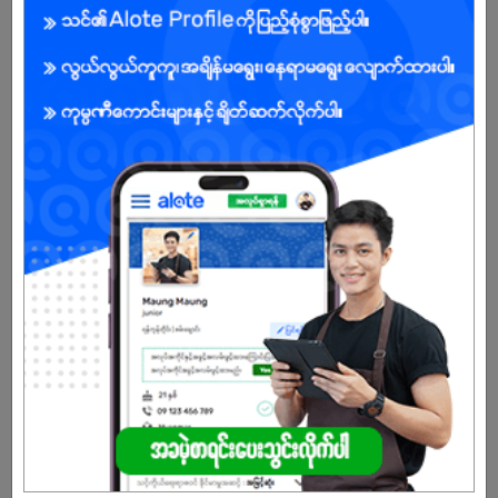
Male
Open To :
Already Expired
Don't have an account?
REGISTER NOW!
More Similar Jobs
Sales and Marketing Manager
Gloria'outfit Designer Clothing Brand
Mingalartaungnyunt | Yangon
Sales Driver (Way)
May Nan San Thu Co.,Ltd
Bahan | Yangon