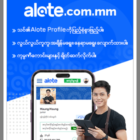
Male/Female
Open To :
About Our Company
Professional painting company
Paint sales
Paint application
Distribution
Already Expired