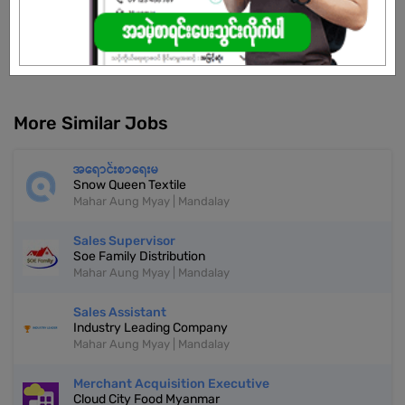
Don't have an account?
REGISTER NOW!
More Similar Jobs
အရောင်းစာရေးမ
Snow Queen Textile
Mahar Aung Myay | Mandalay
Sales Supervisor
Soe Family Distribution
Mahar Aung Myay | Mandalay
Sales Assistant
Industry Leading Company
Mahar Aung Myay | Mandalay
Merchant Acquisition Executive
Cloud City Food Myanmar