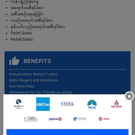
ကုန်ပစ္စည်းခွဲဝေမှု
အရောင်းအစီရင်ခံစာ
အစီအစဉ်ရေးဆွဲခြင်း
လစဉ်အရောင်းအစီရင်ခံစာ
နှစ်ပတ်လည်အရောင်းအစီရင်ခံစာ
Paint Sales
Retail Sales
BENEFITS
Annual salary Bonus (1 year)
Sales Targets and Incentives
Overtime Fees
Allowences for Car if bring car along
×
Allowence for Fuel
Travelling Allow