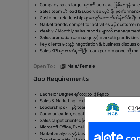
Company sales target များကို achieve ဖြစ်စေရန် sa
Sales team ကို lead & supervise လုပ်ပြီး performance 
Customer relationship များတည်ဆောက်ထိန်းသိမ်းပြီး n
Market trends, competitor activities နှင့် customer n
Weekly / Monthly sales reports များကို management
Sales promotion campaign နှင့် marketing activities မ
Key clients များနှင့် negotiation & business discussi
Sales KPI များသတ်မှတ်ပြီး team performance ကို moni
Open To :
Male/Female
Job Requirements
Bachelor Degree ရရှိထားသူ ဖြစ်ရမည်
Sales & Marketing field တွင် အနည်းဆုံး (3) နှစ်မှ (
Leadership skill နှင့် team management ability ကောင
Communication, negotiation & problem-solving skil
Sales target oriented ဖြစ်ပြီး pressure အောက်တွင် အလ
Microsoft Office, Excel, PowerPoint အသုံးပြုနိုင်ရမည်
Market analysis နှင့် business development knowled