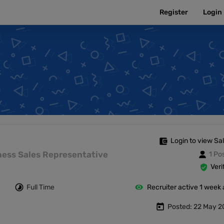
Register
Login
Login to view Sa
siness Sales Representative
1 Po
Veri
Full Time
Recruiter active 1 week
Posted: 22 May 2