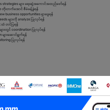
les strategies များ ရေးဆွဲအကောင်အထည်ဖော်ရန်
တိုးတက်အောင် စီမံခန့်ခွဲရန်
ew business opportunities ရှာဖွေရန်
eeds များကို analyze ပြုလုပ်ရန်
 ထံ တင်ပြရန်
ျားတွင် coordination ပြုလုပ်ရန်
on များဆောင်ရွက်ရန်
toring ပြုလုပ်ရန်
5) နှစ်အထက် management experience ရှိရမည်
်းမွန်ရမည်
ls ကောင်းမွန်ရမည်
ုပ်လုပ်နိုင်ရမည်
ge ရှိရမည်