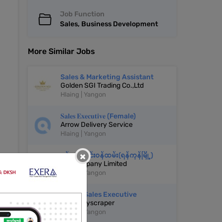
Job Function
Sales, Business Development
More Similar Jobs
Sales & Marketing Assistant
Golden SGI Trading Co.,Ltd
Hlaing | Yangon
𝐒𝐚𝐥𝐞𝐬 𝐄𝐱𝐞𝐜𝐮𝐭𝐢𝐯𝐞 (Female)
Arrow Delivery Service
Hlaing | Yangon
×
ဖုန်းအရောင်းဝန်ထမ်း(ရန်ကုန်မြို့)
MX Company Limited
Hlaing | Yangon
Senior Sales Executive
Ruby Skyscraper
Hlaing | Yangon