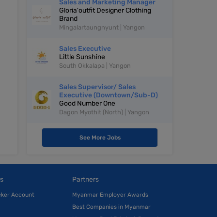
Sales and Marketing Manager
Gloria'outfit Designer Clothing
Brand
Mingalartaungnyunt | Yangon
Sales Executive
Little Sunshine
South Okkalapa | Yangon
Sales Supervisor/ Sales
Executive (Downtown/Sub-D)
Good Number One
Dagon Myothit (North) | Yangon
See More Jobs
s
Partners
eker Account
Myanmar Employer Awards
Best Companies in Myanmar