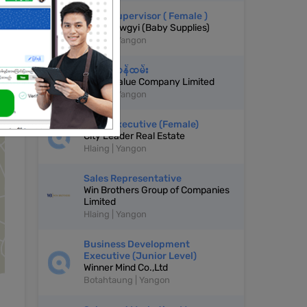
Sales Supervisor ( Female )
Baby Zawgyi (Baby Supplies)
Hlaing | Yangon
အရောင်းဝန်ထမ်း
Focus Value Company Limited
Hlaing | Yangon
Sales Executive (Female)
City Leader Real Estate
Hlaing | Yangon
Sales Representative
Win Brothers Group of Companies
Limited
Hlaing | Yangon
Business Development
Executive (Junior Level)
Winner Mind Co.,Ltd
Botahtaung | Yangon