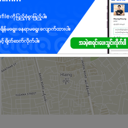
ှိသူ ဦးစားပေးမည်
ည်