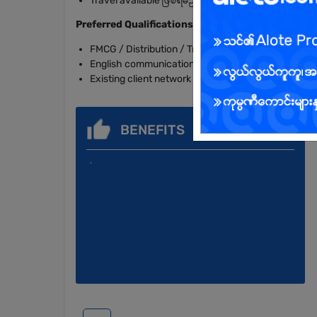
Travel available ဖြစ်ရမည်
Preferred Qualifications
FMCG / Distribution / Trading industry experience ရ
English communication skill ကောင်းမွန်သူ ဦးစားပေးမ
Existing client network ရှိသူ ပိုမိုအဆင်ပြေမည်
BENEFITS
.