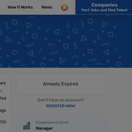
Companies
How it Works
News
Post Jobs and Find Talent
lary
Already Expired
st
fied
Don't have an account?
REGISTER NOW!
 ago
026
Experience level
Manager