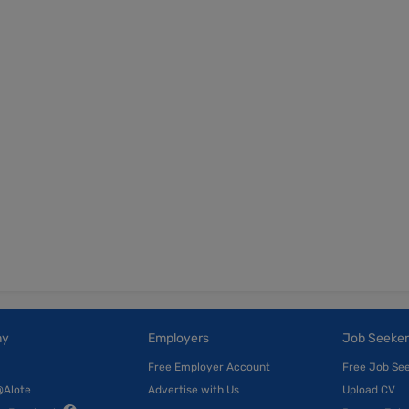
ny
Employers
Job Seeker
Free Employer Account
Free Job Se
@Alote
Advertise with Us
Upload CV