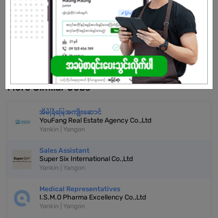
Already Expired
Don't have an account?
REGISTER NOW!
More Similar Jobs
အိမ်ခြံမြေအကျိုးဆောင်
YouFang Real Estate Agency Co.,Ltd
Yankin | Yangon
Sales Assistant
Super Six International Co.,Ltd
Yankin | Yangon
Medical Representatives
I.S.M.O Pharma Excellency Co.,Ltd
Yankin | Yangon