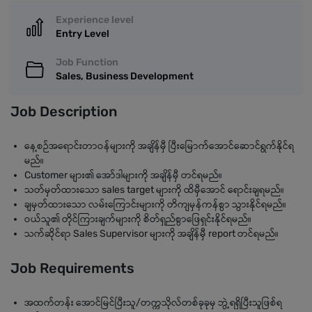
Experience level
Entry Level
Job Function
Sales, Business Development
Job Description
နေ့စဉ်အရောင်းတာဝန်များကို အချိန်မှီ ပြီးမြောက်အောင်ဆောင်ရွက်နိုင်ရ
မည်။
Customer များ၏ ‌အော်ဒါများကို အချိန်မှီ တင်ရမည်။
သတ်မှတ်ထားသော sales target များကို ထိမှီအောင် ရောင်းချရမည်။
ချမှတ်ထားသော လမ်းကြောင်းများကို တိကျမှန်ကန်စွာ သွားနိုင်ရမည်။
ဝယ်သူ၏ တိုင်ကြားချက်များကို စိတ်ရှည်စွာဖြေရှင်းနိုင်ရမည်။
သက်ဆိုင်ရာ Sales Supervisor များကို အချိန်မှီ report တင်ရမည်။
Job Requirements
အထက်တန်း အောင်မြင်ပြီးသူ/တက္ကသိုလ်တစ်ခုခုမှ ဘွဲ့ရရှိပြီးသူဖြစ်ရ