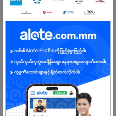
Male/Female
Open To :
About Our Company
DKSH’s purpose is to enrich people’s lives. For nearly 160 years,
we have been marketing, selling, and distributing high-quality
products and brands for multinational and Fortune 500
companies. Through our Business Units Consumer Goods,
Healthcare, Performance Materials, and Technology, we deliver
sustainable growth for our partners. We contribute to improving
the quality of life for our employees and people in the local
communities in which we operate. Headquartered in Switzerland,
DKSH is publicly listed and operates in 36 markets across Asia
Pacific, Europe, and North America. We employ over 29,000
specialists and produced net sales of CHF 11.1 billion in 2023.