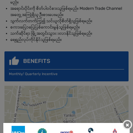
မည်။
အရောင်းပိုင်းကို စိတ်ပါဝင်စားသူဖြစ်ရမည်။ Modern Trade Channel
အတွေ့အကြုံရှိသူ ဉီးစားပေးမည်။
သွက်လက်တက်ကြွ၍ သင်ယူလိုစိတ်ရှိသူဖြစ်ရမည်။
စကားပြောပြေပြစ်ကောင်းမွန်သူဖြစ်ရမည်။
သက်ဆိုင်ရာ မြို့အတွင်းသွားးလာနိုင်သူဖြစ်ရမည်။
ရေရှည်လုပ်ကိုင်နိုင်သူဖြစ်ရမည်။
BENEFITS
Monthly/ Quarterly Incentive
×