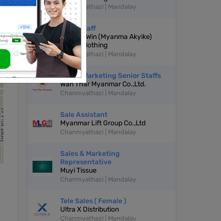
Chanmyathazi | Mandalay
Sales Staff
Gone Yi Win (Myanma Akyike)
Fabric Clothing
Chanmyathazi | Mandalay
Sale & Marketing Senior Staffs
Wan Thar Myanmar Co.,Ltd.
Chanmyathazi | Mandalay
Sale Assistant
Myanmar Lift Group Co.,Ltd
Chanmyathazi | Mandalay
Sales & Marketing
Representative
Muyi Tissue
Chanmyathazi | Mandalay
Tele Sales ( Female )
Ultra X Distribution
Chanmyathazi | Mandalay