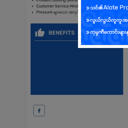
Problem Solving Skill ကောင်းမွန်ပြီး တာဝန်ယူမှုရှိရမည်
Customer Service Minded ဖြစ်ရမည်
Pressure များသော အလုပ်ပတ်ဝန်းကျင်တွင် လုပ်ကိုင်နိုင်
BENEFITS
.