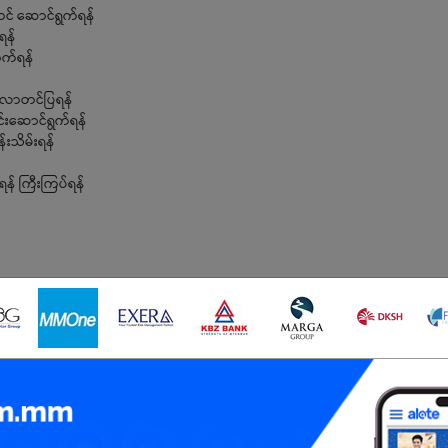
ောင် ဆောင်ရွက်ရန်
ရန်
က်ရန်
ေ့လာတင်ပြရန်
င်းဆောင်ရွက်ရန်
်းသိမ်းရန်
န် ကြီးကြပ်ရန်
ရှိရမည်
မွန်ရမည်
်ရမည်