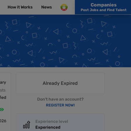
Companies
How it Works
News
Post Jobs and Find Talent
lary
Already Expired
sts
fied
Don't have an account?
REGISTER NOW!
026
Experience level
Experienced