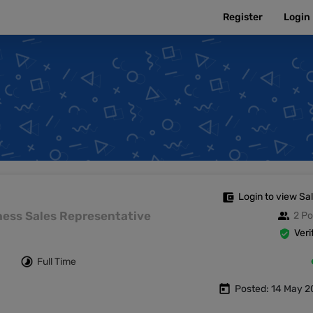
Register
Login
Login to view Sa
siness Sales Representative
2 Po
Veri
Full Time
Posted: 14 May 2