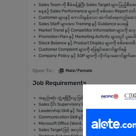
Sales Team ကို စီမံခန့်ခွဲပြီး Sales Target များ ပြည့်မီအ
နေ့စဉ် Sales Performance များကို စစ်ဆေး Report တင်
Customer များနှင့် ကောင်းမွန်သော ဆက်ဆံရေးတည်ဆော
Sales Staff များအား Training နှင့် Guidance ပေးရန်
Market Trend နှင့် Competitor Information များကို လ
Promotion Plan နှင့် Marketing Activity များတွင် ပူးပေါ
Stock Balance နှင့် Product Display များကို စစ်ဆေးထိန
Customer Complaint များကို ဖြေရှင်းဆောင်ရွက်ရန်
Company Policy နှင့် SOP များကို လိုက်နာဆောင်ရွက်စေရ
Open To :
Male/Female
Job Requirements
အနည်းဆုံး ဘွဲ့ရရှိပြီးသူ ဖြစ်ရမည်
Sales ပိုင်း Supervisory Experience အနည်းဆုံး (2) နှစ်
Leadership Skill နှင့် Team Management Skill ကောင်း
Communication Skill နှင့် Negotiation Skill ကောင်းမွန
Microsoft Office (Word, Excel) အသုံးပြုနိုင်ရမည်
Sales Target ဖြင့် အလုပ်လုပ်နိုင်သူ ဖြစ်ရမည်