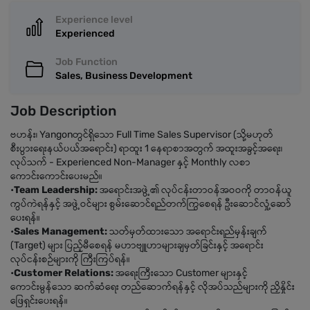
Experience level
Experienced
Job Function
Sales, Business Development
Job Description
ဗဟန်း၊ Yangonတွင်ရှိသော Full Time Sales Supervisor (သို့မဟုတ်
စီးပွားရေးနယ်ပယ်အရောင်း) ရာထူး 1 နေရာစာအတွက် အထူးအခွင့်အရေး၊
လုပ်သက် - Experienced Non-Manager နှင့် Monthly လစာ
ကောင်းကောင်းပေးမည်။
•
Team Leadership:
အရောင်းအဖွဲ့၏ လုပ်ငန်းတာဝန်အဝဝကို တာဝန်ယူ
ကွပ်ကဲရန်နှင့် အဖွဲ့ဝင်များ စွမ်းဆောင်ရည်တက်ကြွစေရန် ဦးဆောင်လှုံ့ဆော်
ပေးရန်။
•
Sales Management:
သတ်မှတ်ထားသော အရောင်းရည်မှန်းချက်
(Target) များ ပြည့်မီစေရန် မဟာဗျူဟာများချမှတ်ခြင်းနှင့် အရောင်း
လုပ်ငန်းစဉ်များကို ကြီးကြပ်ရန်။
•
Customer Relations:
အရေးကြီးသော Customer များနှင့်
ကောင်းမွန်သော ဆက်ဆံရေး တည်ဆောက်ရန်နှင့် လိုအပ်သည်များကို ညှိနှိုင်း
ဖြေရှင်းပေးရန်။