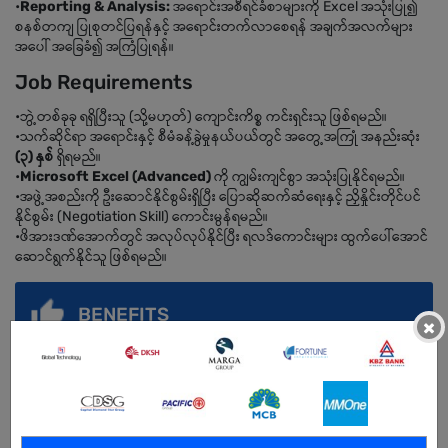
•
Reporting & Analysis:
အရောင်းအစီရင်ခံစာများကို Excel အသုံးပြု၍
စနစ်တကျ ပြုစုတင်ပြရန်နှင့် အရောင်းတက်လာစေရန် အချက်အလက်များ
အပေါ် အခြေခံ၍ အကြံပြုရန်။
Job Requirements
•ဘွဲ့တစ်ခုခု ရရှိပြီးသူ (သို့မဟုတ်) ကျောင်းကိစ္စ ကင်းရှင်းသူ ဖြစ်ရမည်။
•သက်ဆိုင်ရာ အရောင်းနှင့် စီမံခန့်ခွဲမှုနယ်ပယ်တွင် အတွေ့အကြုံ အနည်းဆုံး
(၃) နှစ်
ရှိရမည်။
•
Microsoft Excel (Advanced)
ကို ကျွမ်းကျင်စွာ အသုံးပြုနိုင်ရမည်။
•အဖွဲ့အစည်းကို ဦးဆောင်နိုင်စွမ်းရှိပြီး ပြောဆိုဆက်ဆံရေးနှင့် ညှိနှိုင်းတိုင်ပင်
နိုင်စွမ်း (Negotiation Skill) ကောင်းမွန်ရမည်။
•ဖိအားဒဏ်အောက်တွင် အလုပ်လုပ်နိုင်ပြီး ရလဒ်ကောင်းများ ထွက်ပေါ်အောင်
ဆောင်ရွက်နိုင်သူ ဖြစ်ရမည်။
BENEFITS
×
Allowance
Uniform
Sale Incentive