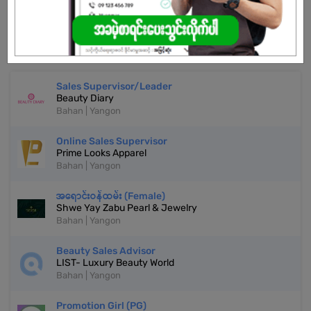
REGISTER NOW!
More Similar Jobs
Sales Supervisor/Leader
Beauty Diary
Bahan | Yangon
Online Sales Supervisor
Prime Looks Apparel
Bahan | Yangon
အရောင်းဝန်ထမ်း (Female)
Shwe Yay Zabu Pearl & Jewelry
Bahan | Yangon
Beauty Sales Advisor
LIST- Luxury Beauty World
Bahan | Yangon
Promotion Girl (PG)