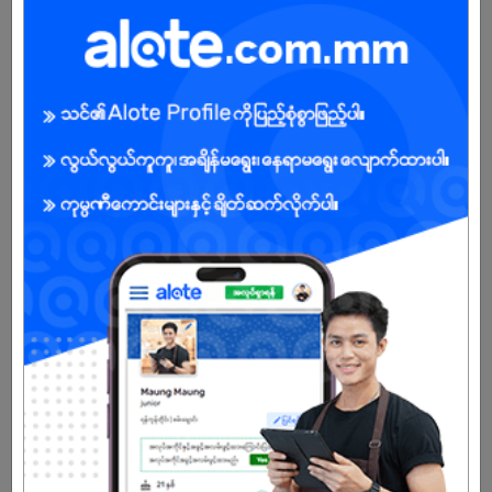
Male/Female
Open To :
Already Expired
Don't have an account?