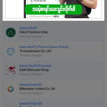
Shop Helper
Happy Pest Control & Pesticides
Tamwe | Yangon
Sales Staff
HALO Fashion Star
Tamwe | Yangon
Sale Staff ( Phone Spear Parts)
Thurawinzaw Co.,Ltd
Tamwe | Yangon
Sales Staff (Female)
C&K Skincare Shop
Tamwe | Yangon
အရောင်းဝန်ထမ်း
Billionaire United Co.,ltd
Tamwe | Yangon
အရောင်းဝန်ထမ်း