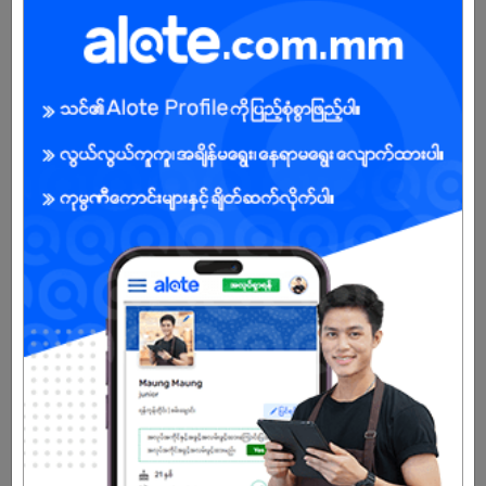
Male/Female
Open To :
Already Expired
Don't have an account?
REGISTER NOW!
More Similar Jobs