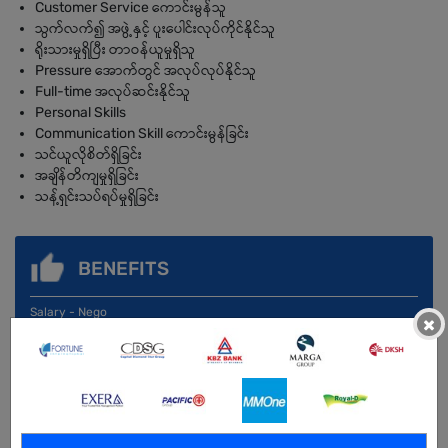
Customer Service ကောင်းမွန်သူ
သွက်လက်၍ အဖွဲ့နှင့် ပူးပေါင်းလုပ်ကိုင်နိုင်သူ
ရိုးသားမှုရှိပြီး တာဝန်ယူမှုရှိသူ
Pressure အောက်တွင် အလုပ်လုပ်နိုင်သူ
Full-time အလုပ်ဆင်းနိုင်သူ
Personal Skills
Communication Skill ကောင်းမွန်ခြင်း
သင်ယူလိုစိတ်ရှိခြင်း
အချိန်တိကျမှုရှိခြင်း
သန့်ရှင်းသပ်ရပ်မှုရှိခြင်း
BENEFITS
Salary - Nego
×