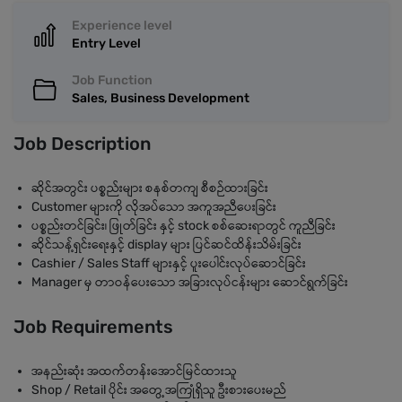
Experience level
Entry Level
Job Function
Sales, Business Development
Job Description
ဆိုင်အတွင်း ပစ္စည်းများ စနစ်တကျ စီစဉ်ထားခြင်း
Customer များကို လိုအပ်သော အကူအညီပေးခြင်း
ပစ္စည်းတင်ခြင်း၊ ဖြုတ်ခြင်း နှင့် stock စစ်ဆေးရာတွင် ကူညီခြင်း
ဆိုင်သန့်ရှင်းရေးနှင့် display များ ပြင်ဆင်ထိန်းသိမ်းခြင်း
Cashier / Sales Staff များနှင့် ပူးပေါင်းလုပ်ဆောင်ခြင်း
Manager မှ တာဝန်ပေးသော အခြားလုပ်ငန်းများ ဆောင်ရွက်ခြင်း
Job Requirements
အနည်းဆုံး အထက်တန်းအောင်မြင်ထားသူ
Shop / Retail ပိုင်း အတွေ့အကြုံရှိသူ ဦးစားပေးမည်