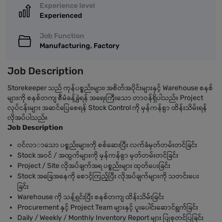
Experience level
Experienced
Job Function
Manufacturing, Factory
Job Description
Storekeeper သည် ကုန်ပစ္စည်းများ၊ အစိတ်အပိုင်းများနှင့် Warehouse စနစ်
များကို စနစ်တကျ စီမံခန့်ခွဲရန် အရေးကြီးသော တာဝန်ရှိပါသည်။ Project
လုပ်ငန်းများ အဆင်ပြေစေရန် Stock Control ကို မှန်ကန်စွာ ထိန်းသိမ်းရန်
လိုအပ်ပါသည်။
Job Description
ဝင်လာာသော ပစ္စည်းများကို စစ်ဆေးပြီး လက်ခံမှတ်တမ်းတင်ခြင်း
Stock အဝင် / အထွက်များကို မှန်ကန်စွာ မှတ်တမ်းတင်ခြင်း
Project / Site လိုအပ်ချက်အရ ပစ္စည်းများ ထုတ်ပေးခြင်း
Stock အခြေအနေကို စောင့်ကြည့်ပြီး လိုအပ်ချက်များကို သတင်းပေး
ခြင်း
Warehouse ကို သန့်ရှင်းပြီး စနစ်တကျ ထိန်းသိမ်းခြင်း
Procurement နှင့် Project Team များနှင့် ပူးပေါင်းဆောင်ရွက်ခြင်း
Daily / Weekly / Monthly Inventory Report များ ပြုစုတင်ပြခြင်း