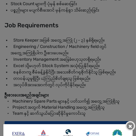
Stock Count များကို ပုံမှန် စစ်ဆေးခြင်း
ပစ္စည်းများ မပျက်စီးအောင် မှန်ကန်စွာ သိမ်းဆည်းခြင်း
Job Requirements
Store Keeper အဖြစ် အတွေ့အကြုံ (၂ - ၃) နှစ်ရှိရမည်။
Engineering / Construction / Machinery field တွင်
အတွေ့အကြုံရှိပါက ဦးစားပေးမည်။
Inventory Management အခြေခံဗဟုသုတရှိရမည်။
Excel သို့မဟုတ် Stock System အသုံးပြုနိုင်ရမည်။
စနစ်တကျ စီမံခန့်ခွဲနိုင်ပြီး အသေးစိတ်ဂရုစိုက်နိုင်သူ ဖြစ်ရမည်။
တာဝန်ယူမှုရှိပြီး ယုံကြည်စိတ်ချရသူ ဖြစ်ရမည်။
အလုပ်ဖိအားအောက်တွင် လုပ်ကိုင်နိုင်ရမည်။
ဦးစားပေးအရည်အချင်းများ
• Machinery Spare Parts များနှင့် ပတ်သက်၍ အတွေ့အကြုံရှိသူ
• Project အတွက် Material Handling အတွေ့အကြုံရှိသူ
• Team နှင့် ဆက်သွယ်ပြောဆိုနိုင်မှုကောင်းသူ
×
BENEFITS