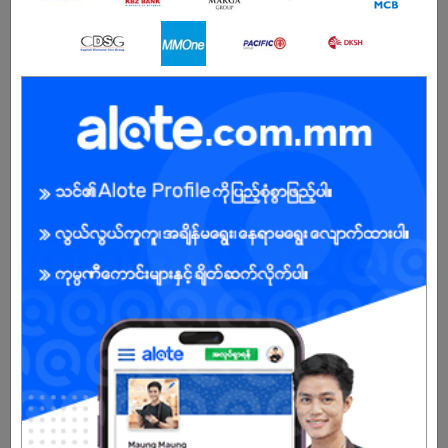
Office Time : Monday – Friday (8:30 AM to 5:30 PM)
Saturday (Alternate) , Sunday & Public Holiday Off
Male/Female
Open To :