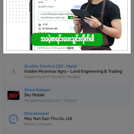
Already Expired
Don't have an account?
REGISTER NOW!
More Similar Jobs
Quality Control (QC- Male)
Golden Myanmar Agro - Land Engineering & Trading
Dagon Myothit (South) | Yangon
Store Keeper
Sky Mobile
Mingalartaungnyunt | Yangon
Storekeeper
May Nan San Thu Co.,Ltd
Bahan | Yangon