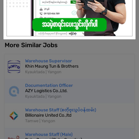
Don't have an account?
REGISTER NOW!
More Similar Jobs
Warehouse Supervisor
Khin Maung Tun & Brothers
Kyauktada | Yangon
Documentation Officer
AZY Logistics Co.,Ltd.
Kyauktada | Yangon
Warehouse Staff (စတိုဗူးသွပ်ဝန်ထမ်း)
Billionaire United Co.,ltd
Tamwe | Yangon
Warehouse Staff (Male)