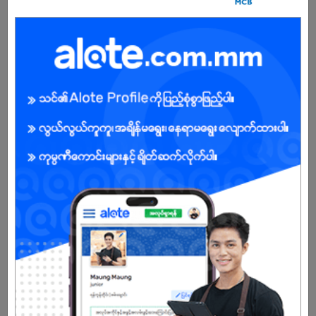
-
Male/Female
Open To :
Already Expired