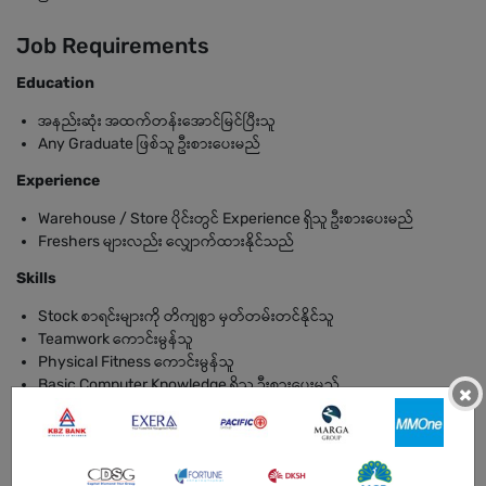
Job Requirements
Education
အနည်းဆုံး အထက်တန်းအောင်မြင်ပြီးသူ
Any Graduate ဖြစ်သူ ဦးစားပေးမည်
Experience
Warehouse / Store ပိုင်းတွင် Experience ရှိသူ ဦးစားပေးမည်
Freshers များလည်း လျှောက်ထားနိုင်သည်
Skills
Stock စာရင်းများကို တိကျစွာ မှတ်တမ်းတင်နိုင်သူ
Teamwork ကောင်းမွန်သူ
Physical Fitness ကောင်းမွန်သူ
Basic Computer Knowledge ရှိသူ ဦးစားပေးမည်
×
BENEFITS