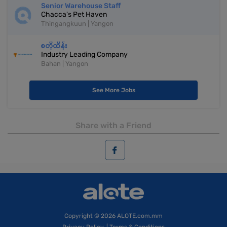
Senior Warehouse Staff
Chacca's Pet Haven
Thingangkuun | Yangon
စတိုထိန်း
Industry Leading Company
Bahan | Yangon
See More Jobs
Share with a Friend
Copyright
© 2026 ALOTE.com.mm
Privacy Policy
|
Terms & Conditions