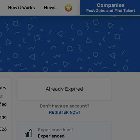
Companies
How it Works
News
Post Jobs and Find Talent
lary
Already Expired
st
fied
Don't have an account?
REGISTER NOW!
 ago
026
Experience level
Experienced