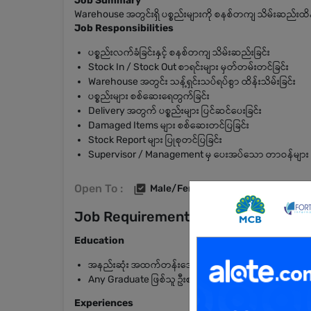
Job Summary
Warehouse အတွင်းရှိ ပစ္စည်းများကို စနစ်တကျ သိမ်းဆည်းထိန်း
Job Responsibilities
ပစ္စည်းလက်ခံခြင်းနှင့် စနစ်တကျ သိမ်းဆည်းခြင်း
Stock In / Stock Out စာရင်းများ မှတ်တမ်းတင်ခြင်း
Warehouse အတွင်း သန့်ရှင်းသပ်ရပ်စွာ ထိန်းသိမ်းခြင်း
ပစ္စည်းများ စစ်ဆေးရေတွက်ခြင်း
Delivery အတွက် ပစ္စည်းများ ပြင်ဆင်ပေးခြင်း
Damaged Items များ စစ်ဆေးတင်ပြခြင်း
Stock Report များ ပြုစုတင်ပြခြင်း
Supervisor / Management မှ ပေးအပ်သော တာဝန်များ ဆ
Open To :
Male/Female
Job Requirements
Education
အနည်းဆုံး အထက်တန်းအောင်မြင်ပြီးသူ
Any Graduate ဖြစ်သူ ဦးစားပေးမည်
Experiences