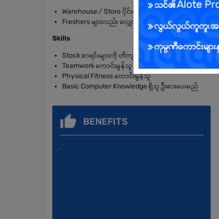
Warehouse / Store ပိုင်းတွင် Experience ရှိသူ ဦးစားပ
Freshers များလည်း လျှောက်ထားနိုင်သည်
Skills
Stock စာရင်းများကို တိကျစွာ မှတ်တမ်းတင်နိုင်သူ
Teamwork ကောင်းမွန်သူ
Physical Fitness ကောင်းမွန်သူ
Basic Computer Knowledge ရှိသူ ဦးစားပေးမည်
BENEFITS
.