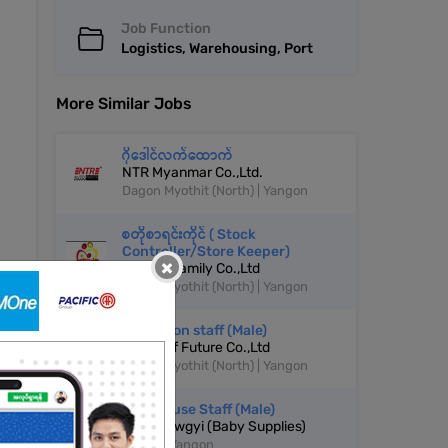
Job Function
Logistics, Warehousing, Port
More Similar Jobs
ဂိုဒေါင်လက်ထောက်
NTR Myanmar Co.,Ltd.
Dagon Myothit (North) | Yangon
စတိုစာရင်းကိုင် ( Stock
Controller/Store Keeper)
×
New A1 Family Co.,Ltd
Dagon Myothit (North) | Yangon
Operation staff (Male)
Colors of Future Co.,Ltd
Dagon Myothit (North) | Yangon
Warehouse Staff (Male)
Baby Zawgyi (Baby Supplies)
Hlaing | Yangon