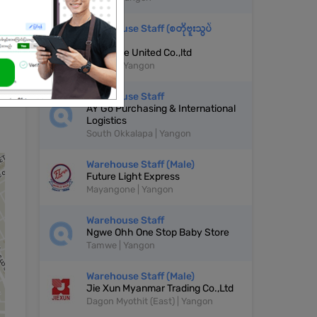
Warehouse Staff (စတိုဗူးသွပ်
ဝန်ထမ်း)
Billionaire United Co.,ltd
Tamwe | Yangon
Warehouse Staff
AY Go Purchasing & International
Logistics
South Okkalapa | Yangon
Warehouse Staff (Male)
Future Light Express
Mayangone | Yangon
Warehouse Staff
Ngwe Ohh One Stop Baby Store
Tamwe | Yangon
Warehouse Staff (Male)
Jie Xun Myanmar Trading Co.,Ltd
Dagon Myothit (East) | Yangon