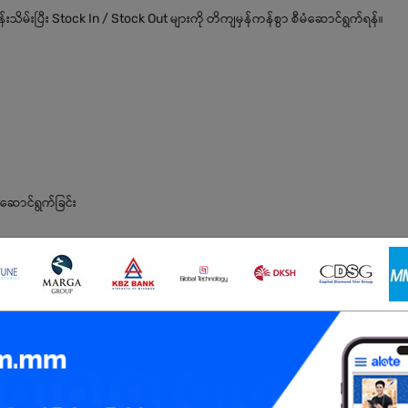
သိမ်းပြီး Stock In / Stock Out များကို တိကျမှန်ကန်စွာ စီမံဆောင်ရွက်ရန်။
ောင်ရွက်ခြင်း