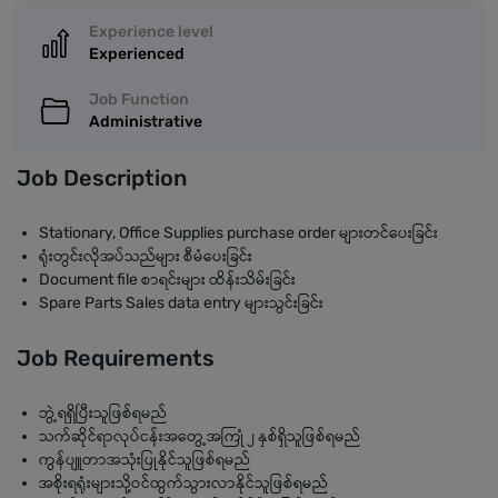
Experience level
Experienced
Job Function
Administrative
Job Description
Stationary, Office Supplies purchase order များတင်ပေးခြင်း
ရုံးတွင်းလိုအပ်သည်များ စီမံပေးခြင်း
Document file စာရင်းများ ထိန်းသိမ်းခြင်း
Spare Parts Sales data entry
များသွင်းခြင်း
Job Requirements
ဘွဲ့ရရှိပြီးသူဖြစ်ရမည်
သက်ဆိုင်ရာလုပ်ငန်းအတွေ့အကြုံ ၂ နှစ်ရှိသူဖြစ်ရမည်
ကွန်ပျူတာအသုံးပြုနိုင်သူဖြစ်ရမည်
အစိုးရရုံးများသို့ဝင်ထွက်သွားလာနိုင်သူဖြစ်ရမည်