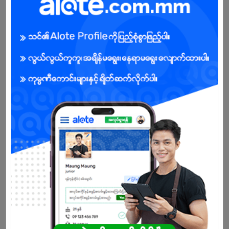
Male/Female
Open To :
About Our Company
Wholesale and retail trade and repair of motor vehicles and
motorcycles - Warehousing and Logistics Services
Already Expired
Don't have an account?
REGISTER NOW!
More Similar Jobs
HR and Admin Executive (Female)
My Hill
Dagon | Yangon