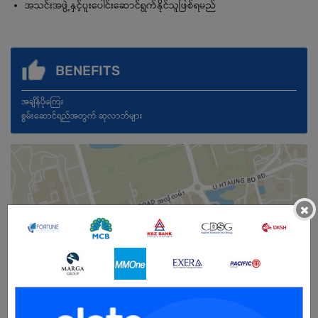
အသင်းအဖွဲ့နှင့်ပူးပေါင်းဆောင်ရွက်နိုင်သူဖြစ်ရမည်
BENEFITS
အချိန်ပိုကြေး
စွမ်းဆောင်ရည်အတွက် ဆုလာဘ်များ
×