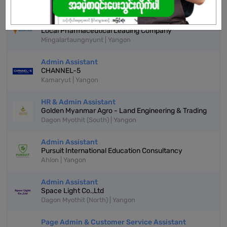
Admin Assistant
Local Pharmaceutical Leading Company
Mingalartaungnyunt | Yangon
Admin Assistant
CHANNEL-5
Kamaryut | Yangon
HR & Admin Assistant
Golden Myanmar Agro - Land Engineering & Trading
Dagon Myothit (South) | Yangon
Admin Assistant
Pursuit International Education Consultancy
Ahlon | Yangon
Admin Assistant
Space Light Co.,Ltd
Dagon Myothit (North) | Yangon
Page Admin & Customer Service Assistant