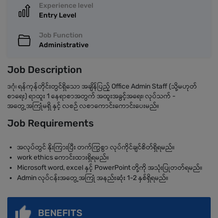
Experience level
Entry Level
Job Function
Administrative
Job Description
ဒဂုံ၊ ရန်ကုန်တိုင်းတွင်ရှိသော အချိန်ပြည့် Office Admin Staff (သို့မဟုတ်
စာရေး) ရာထူး 1 နေရာစာအတွက် အထူးအခွင့်အရေး၊ လုပ်သက် -
အတွေ့အကြုံမရှိ နှင့် လစဉ် လစာကောင်းကောင်းပေးမည်။
Job Requirements
အလုပ်တွင် နိုးကြားပြီး တက်ကြွစွာ လုပ်ကိုင်ချင်စိတ်ရှိရမည်။
work ethics ကောင်းထားရှိရမည်။
Microsoft word, excel နှင့် PowerPoint တို့ကို အသုံးပြုတတ်ရမည်။
Admin လုပ်ငန်းအတွေ့အကြုံ အနည်းဆုံး 1-2 နှစ်ရှိရမည်။
BENEFITS