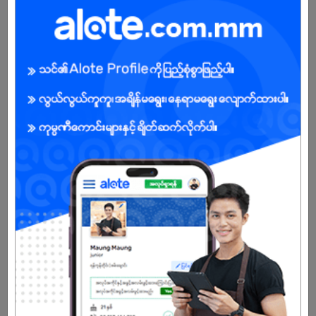
About Our Company
We are operating an office building, hotel and constructing a high-
rise service apartment. Our company handles the management
services of an office building and a hotel in terms of customer
care, maintenance, finances, sales/marketing & human
resources. Our company is also constructing & developing a high
rise 23 storys apartment building in which we handles the
complete project management of the whole construction
operation.
Already Expired
Don't have an account?
REGISTER NOW!
More Similar Jobs