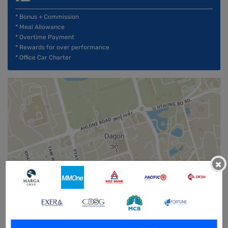
* Bonus + Commission
* Meal Allowance
* Overtime Payment
* Rewards for over performance
* Office Car Charter
×
Male/Female
Open To :