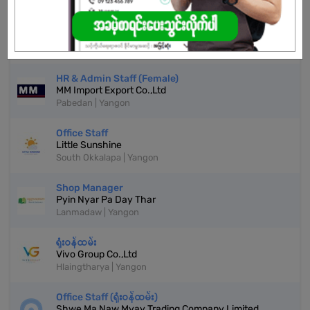
HR and Admin Executive (Female)
My Hill
Dagon | Yangon
HR & Admin Staff (Female)
MM Import Export Co.,Ltd
Pabedan | Yangon
Office Staff
Little Sunshine
South Okkalapa | Yangon
Shop Manager
Pyin Nyar Pa Day Thar
Lanmadaw | Yangon
ရုံးဝန်ထမ်း
Vivo Group Co.,Ltd
Hlaingtharya | Yangon
Office Staff (ရုံးဝန်ထမ်း)
Shwe Ma Naw Myay Trading Company Limited