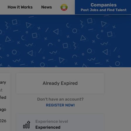
Companies
How it Works
News
Post Jobs and Find Talent
lary
Already Expired
st
fied
Don't have an account?
REGISTER NOW!
 ago
2026
Experience level
Experienced