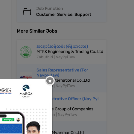
Job Function
Customer Service, Support
More Similar Jobs
အရောင်းဝန်ထမ်း (မိန်းကလေး)
MTKK Engineering & Trading Co.,Ltd
Zabuthiri | NayPyiTaw
Sales Representative (For
Naypyitaw)
×
Amigos International Co.,Ltd
Zabuthiri | NayPyiTaw
Administrative Officer (Nay Pyi
Taw)
Supreme Group of Companies
Ottarathiri | NayPyiTaw
Driver
Growth Myanmar Co.,Ltd