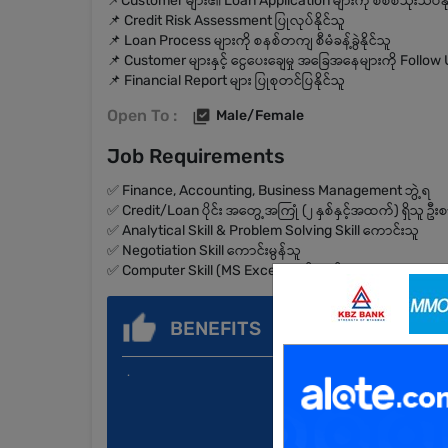
📌Customer များ၏ Loan Application များကို စိစစ်သုံးသပ်နိ
📌 Credit Risk Assessment ပြုလုပ်နိုင်သူ
📌 Loan Process များကို စနစ်တကျ စီမံခန့်ခွဲနိုင်သူ
📌 Customer များနှင့် ငွေပေးချေမှု အခြေအနေများကို Follow U
📌 Financial Report များ ပြုစုတင်ပြနိုင်သူ
Open To :
Male/Female
Job Requirements
✅ Finance, Accounting, Business Management ဘွဲ့ရ
✅ Credit/Loan ပိုင်း အတွေ့အကြုံ (၂ နှစ်နှင့်အထက်) ရှိသူ ဦး
✅ Analytical Skill & Problem Solving Skill ကောင်းသူ
✅ Negotiation Skill ကောင်းမွန်သူ
✅ Computer Skill (MS Excel) ကျွမ်းကျင်သူ
BENEFITS
.