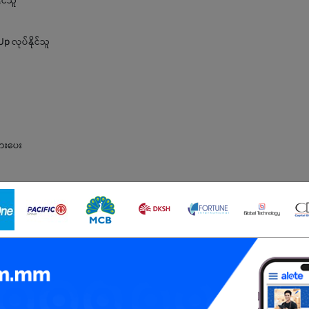
ုင်သူ
p လုပ်နိုင်သူ
စားပေး