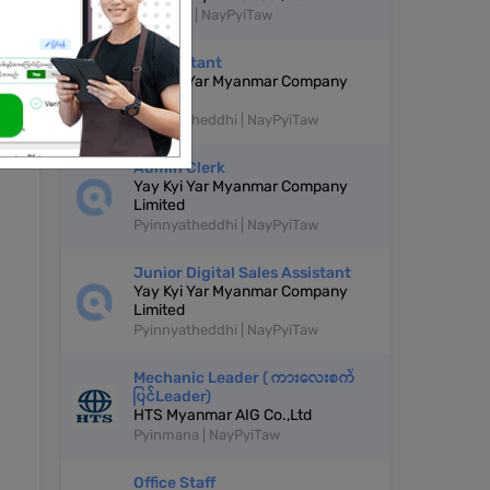
Zeyathiri | NayPyiTaw
Accountant
Yay Kyi Yar Myanmar Company
Limited
Pyinnyatheddhi | NayPyiTaw
Admin Clerk
Yay Kyi Yar Myanmar Company
Limited
Pyinnyatheddhi | NayPyiTaw
Junior Digital Sales Assistant
Yay Kyi Yar Myanmar Company
Limited
Pyinnyatheddhi | NayPyiTaw
Mechanic Leader ( ကားလေးစက်
ပြင်Leader)
HTS Myanmar AIG Co.,Ltd
Pyinmana | NayPyiTaw
Office Staff