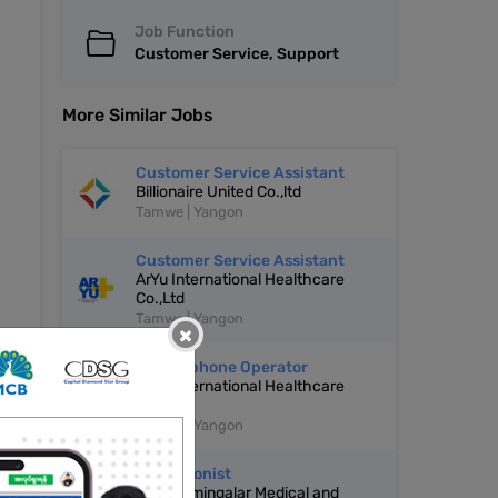
Job Function
Customer Service, Support
More Similar Jobs
Customer Service Assistant
Billionaire United Co.,ltd
Tamwe | Yangon
Customer Service Assistant
ArYu International Healthcare
Co.,Ltd
Tamwe | Yangon
×
Jr. Telephone Operator
ArYu International Healthcare
Co.,Ltd
Tamwe | Yangon
Receptionist
Thukhamingalar Medical and