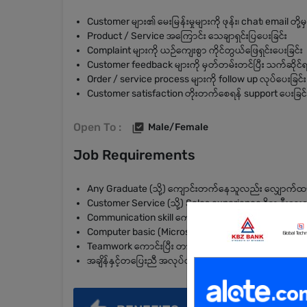
Customer များ၏ မေးမြန်းမှုများကို ဖုန်း၊ chat၊ email တို့မ
Product / Service အကြောင်း သေချာရှင်းပြပေးခြင်း
Complaint များကို ယဉ်ကျေးစွာ ကိုင်တွယ်ဖြေရှင်းပေးခြင်း
Customer feedback များကို မှတ်တမ်းတင်ပြီး သက်ဆိုင်ရာ t
Order / service process များကို follow up လုပ်ပေးခြင်း
Customer satisfaction တိုးတက်စေရန် support ပေးခြင်
Open To :
Male/Female
Job Requirements
Any Graduate (သို့) ကျောင်းတက်နေသူလည်း လျှောက်ထား
Customer Service (သို့) Sales experience ရှိသူ ဦးစားပ
Communication skill ကောင်းမွန်ပြီး စကားပြောပြေပြစ်
Computer basic (Microsoft Word, Excel, Email) အသုံးပ
Teamwork ကောင်းပြီး တာဝန်ယူမှုရှိရမည်
အချိန်နှင့်တပြေးညီ အလုပ်လုပ်နိုင်ရမည်။