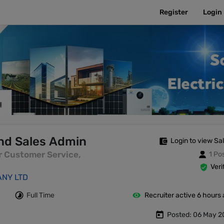
Register
Login
nd Sales Admin
Login to view Sa
or Customer Service,
1 Po
Veri
NY LTD
Full Time
Recruiter active 6 hours
Posted: 06 May 2