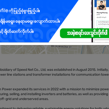
sidiary of Speed Net Co., Ltd, was established in August 2015. Initially,
r line stations and transformer installations for communication towe
ch Power expanded its services in 2022 with a mission to minimize powe
g, selling, and installing inverters and batteries, as well as providing
 off-grid and underserved areas.
tment to delivering reliable, sustainable energy solutions for both urb