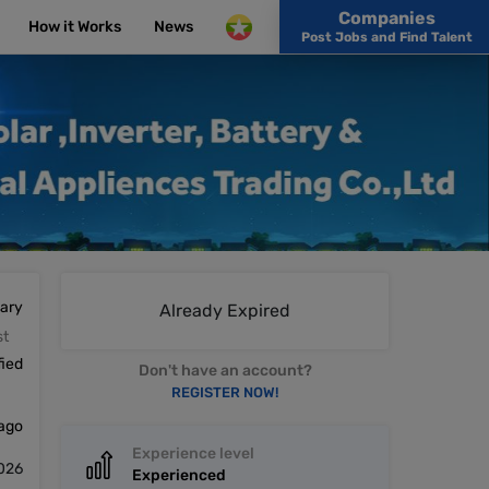
Companies
How it Works
News
Post Jobs and Find Talent
lary
Already Expired
st
fied
Don't have an account?
REGISTER NOW!
 ago
Experience level
026
Experienced