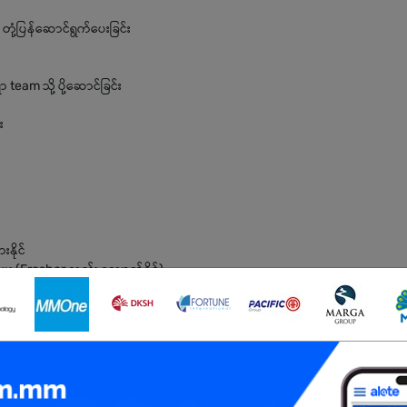
ှ တုံ့ပြန်ဆောင်ရွက်ပေးခြင်း
eam သို့ ပို့ဆောင်ခြင်း
း
နိုင်
ေး (Fresher လည်း လျှောက်နိုင်)
ရမည်
ြုနိုင်ရမည်