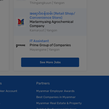
Thingangkuun | Yangon
အရောင်းဝန်ထမ်း (Retail Shop/
Convenience Store)
Marlarmyaing Agrochemical
Company
Kamaryut | Yangon
IT Assistant
Prime Group of Companies
Mayangone | Yangon
See More Jobs
s
Partners
eker Account
Myanmar Employer Awards
Best Companies in Myanmar
s
Myanmar Real Estate & Property