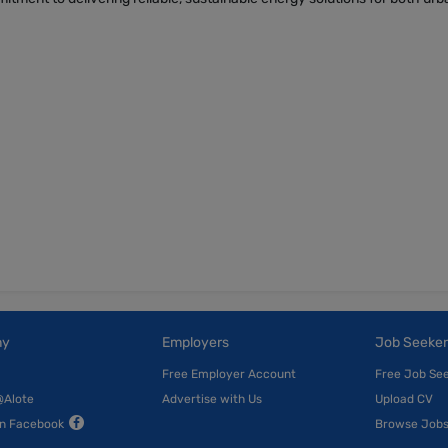
ny
Employers
Job Seeker
Free Employer Account
Free Job Se
@Alote
Advertise with Us
Upload CV
on Facebook
Browse Job