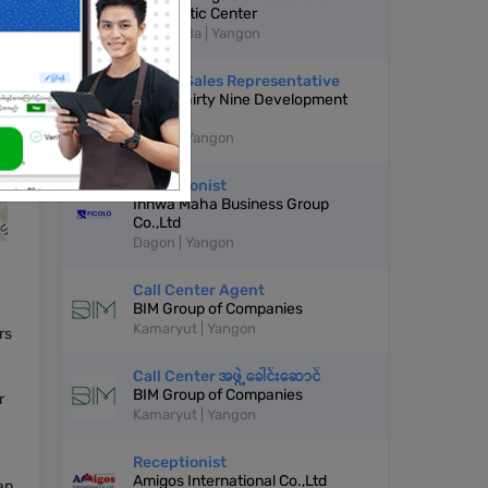
Diagnostic Center
Kyauktada | Yangon
Senior Sales Representative
Mega Thirty Nine Development
Co.,Ltd
Bahan | Yangon
Receptionist
Innwa Maha Business Group
Co.,Ltd
Dagon | Yangon
Call Center Agent
BIM Group of Companies
Kamaryut | Yangon
rs
Call Center အဖွဲ့ခေါင်းဆောင်
BIM Group of Companies
r
Kamaryut | Yangon
Receptionist
Amigos International Co.,Ltd
an