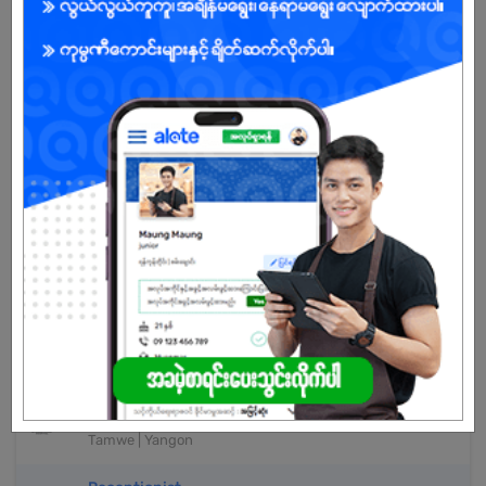
Already Expired
Don't have an account?
REGISTER NOW!
More Similar Jobs
Customer Service Assistant
Billionaire United Co.,ltd
Tamwe | Yangon
Customer Service Assistant
ArYu International Healthcare Co.,Ltd
Tamwe | Yangon
Jr. Telephone Operator
ArYu International Healthcare Co.,Ltd
Tamwe | Yangon