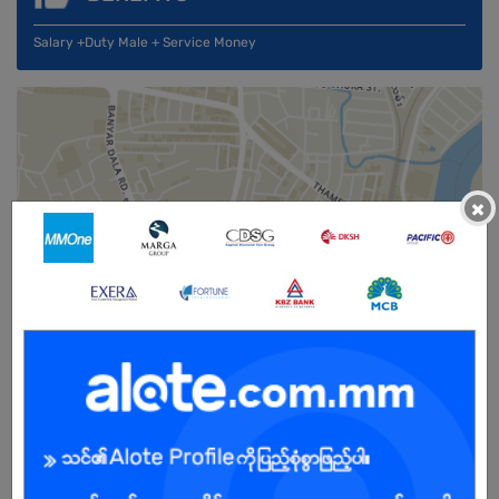
Salary +Duty Male + Service Money
×
Male/Female
Open To :