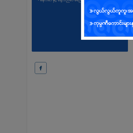
• မနက်စာ နှင့် နေ့လည်စာ စီစဉ်ပေးပါမည်။