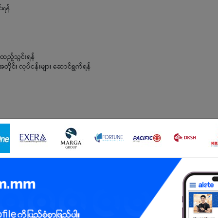
်ရန်
ထည့်သွင်းရန်
ိုင်း လုပ်ငန်းများ ဆောင်ရွက်ရန်
ြုနိုင်ရမည်
ည်