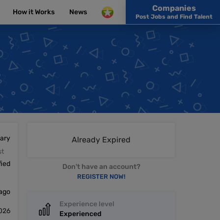
Companies
How it Works
News
Post Jobs and Find Talent
lary
Already Expired
st
fied
Don't have an account?
REGISTER NOW!
 ago
Experience level
2026
Experienced