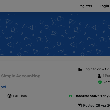
Register
Login
Login to view Sa
င် | Simple Accounting,
1 Po
Veri
hool
Full Time
Recruiter active 1 day
Posted: 28 Apr 