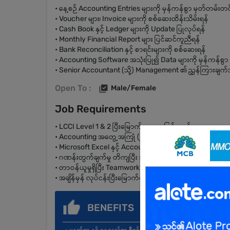
• နေ့စဉ် Accounting Entries များကို မှန်ကန်စွာ မှတ်တမ်းတင
• Voucher များ၊ Invoice များကို စစ်ဆေးထိန်းသိမ်းရန်
• Cash Book နှင့် Ledger များကို Update ပြုလုပ်ရန်
• Monthly Financial Report များ ပြင်ဆင်ကူညီရန်
• Bank Reconciliation နှင့် စာရင်းများကို စစ်ဆေးရန်
• Accounting Software အသုံးပြု၍ Data များကို မှန်ကန်စွာ 
• Senior Accountant (သို့) Management ၏ ညွှန်ကြားချက်အတ
Open To :
Male/Female
Job Requirements
• LCCI Level 1 & 2 ပြီးမြောက်ထားသူ ဖြစ်ရမည်
• Accounting အတွေ့အကြုံ (၂) နှစ် ရှိသူအား ဦးစားပေးပါမည်
• Microsoft Excel နှင့် Accounting Software များကို အသုံးပ
• ဂဏန်းတွက်ချက်မှု တိကျပြီး အသေးစိတ်ကို သတိထားနိုင်ရမ
• တာဝန်ယူမှုရှိပြီး Teamwork ဖြင့် လုပ်ကိုင်နိုင်ရမည်
• အချိန်မှန် လုပ်ငန်းပြီးမြောက်စေရန် စီမံနိုင်ရမည်
BENEFITS