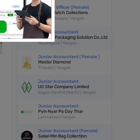
Finance Officer (Female)
Marvis Watch Collections
South Okkalapa | Yangon
Junior Accountant
Alliance Packaging Solution Co.,Ltd
Mayangone | Yangon
Junior Accountant ( Female )
Master Diamond
Thaketa | Yangon
Junior Accountant
UC Star Company Limited
Dagon Myothit (North) | Yangon
Junior Accountant
Pyin Nyar Pa Day Thar
Lanmadaw | Yangon
Junior Accountant (Female)
Sabel Min Bag Collection