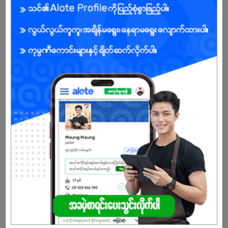
Male/Female
Open To :
About Our Company
To be a Trusted FMCG company that enriches lives, empowers
employees and contributes positively to society.
Already Expired
Don't have an account?
REGISTER NOW!
More Similar Jobs