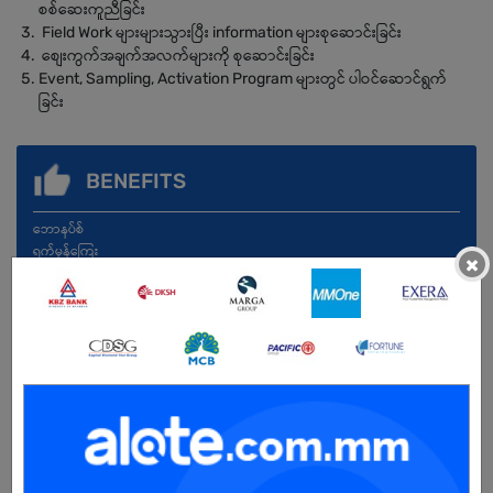
စစ်ဆေးကူညီခြင်း
Field Work များများသွားပြီး information များစုဆောင်းခြင်း
စျေးကွက်အချက်အလက်များကို စုဆောင်းခြင်း
Event, Sampling, Activation Program များတွင် ပါဝင်ဆောင်ရွက်
ခြင်း
BENEFITS
ဘောနပ်စ်
ရက်မှန်ကြေး
×