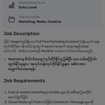
Experience level
Entry Level
Job Function
Marketing, Media, Creative
Job Description
လှိုင်၊ Yangonတွင်ရှိသော Full Time Marketing Assistant (သို့မဟုတ် စျေး
ကွက်ဆိုင်ရာ ၀န်ထမ်း) ရာထူး 4 နေရာစာအတွက် အထူးအခွင့်အရေး၊
လုပ်သက် - Entry Level နှင့် Monthly လစာကောင်းကောင်းပေးမည်။
Marketing စိတ်ဝင်စားသူ/လုပ်ကိုင်နိုင်သူ ဖြစ်ပြီး way လမ်းကြောင်း
ထွက်နိုင်သူများ / အလုပ်တန်းလုပ်ကိုင်နိုင်သူများ အဓိကထား
လျှောက်ထားပေးရန်။
Job Requirements
Daily & weekly marketing activities များကို အစီအစဉ်အတိုင်း
ဆောင်ရွက်ခြင်း
Social Media တွင် Post တင်ခြင်း၊ Comment / Message များကို