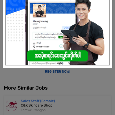
Male/Female
Open To :
Already Expired
Don't have an account?
REGISTER NOW!
More Similar Jobs
Sales Staff (Female)
C&K Skincare Shop
Tamwe | Yangon