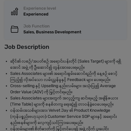
Experience level
Experienced
Job Function
Sales, Business Development
Job Description
ဆိုင်၏ လစဉ်/အပတ်စဉ် အရောင်းပန်းတိုင် (Sales Target) များကို ရရှိ
အောင် အဖွဲ့ကို ဦးဆောင်၍ တွန်းအားပေးရမည်။
Sales Associates များ၏ အရောင်းစွမ်းဆောင်ရည်ကို နေ့စဉ် စောင့်
ကြည့်၍ လိုအပ်သော လမ်းညွှန်မှုနှင့် Feedback များ ပေးရမည်။
Cross-selling နှင့် Upselling နည်းလမ်းများ အသုံးပြု၍ Average
Order Value (AOV) ကို မြှင့်တင်ရမည်။
Sales Associates များအတွက် အလှည့်ကျ ဆင်းရမည့် အချိန်ဇယား
(Time Table) များကို စနစ်တကျ ရေးဆွဲ၍ တာဝန်ခွဲဝေပေးရမည်။
ဝန်ထမ်းအသစ်များအား Velvet Jay ၏ Product Knowledge
(ကုန်ပစ္စည်းဗဟုသုတ)၊ Customer Service SOP များနှင့် အရောင်း
နည်းစနစ်များကို လေ့ကျင့်သင်ကြားပေးရမည်။
ဝန်ထမ်းများ၏ စိတ်ဓာတ်ကို မြှင့်တင်ပေး၍ အဖွဲ့လိုက် ပူးပေါင်း