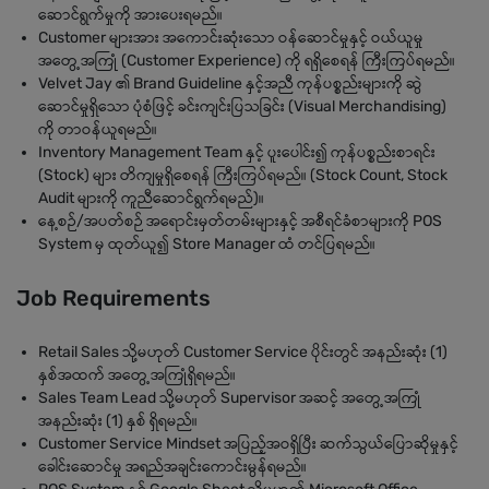
ဆောင်ရွက်မှုကို အားပေးရမည်။
Customer များအား အကောင်းဆုံးသော ဝန်ဆောင်မှုနှင့် ဝယ်ယူမှု
အတွေ့အကြုံ (Customer Experience) ကို ရရှိစေရန် ကြီးကြပ်ရမည်။
Velvet Jay ၏ Brand Guideline နှင့်အညီ ကုန်ပစ္စည်းများကို ဆွဲ
ဆောင်မှုရှိသော ပုံစံဖြင့် ခင်းကျင်းပြသခြင်း (Visual Merchandising)
ကို တာဝန်ယူရမည်။
Inventory Management Team နှင့် ပူးပေါင်း၍ ကုန်ပစ္စည်းစာရင်း
(Stock) များ တိကျမှုရှိစေရန် ကြီးကြပ်ရမည်။ (Stock Count, Stock
Audit များကို ကူညီဆောင်ရွက်ရမည်)။
နေ့စဉ်/အပတ်စဉ် အရောင်းမှတ်တမ်းများနှင့် အစီရင်ခံစာများကို POS
System မှ ထုတ်ယူ၍ Store Manager ထံ တင်ပြရမည်။
Job Requirements
Retail Sales သို့မဟုတ် Customer Service ပိုင်းတွင် အနည်းဆုံး (1)
နှစ်အထက် အတွေ့အကြုံရှိရမည်။
Sales Team Lead သို့မဟုတ် Supervisor အဆင့် အတွေ့အကြုံ
အနည်းဆုံး (1) နှစ် ရှိရမည်။
Customer Service Mindset အပြည့်အဝရှိပြီး ဆက်သွယ်ပြောဆိုမှုနှင့်
ခေါင်းဆောင်မှု အရည်အချင်းကောင်းမွန်ရမည်။