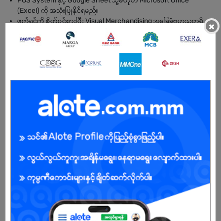
POS System နှင့် Google Sheet သို့မဟုတ် Microsoft Office
(Excel) ကို အသုံးပြုနိုင်ရမည်။
ဖက်ရှင်ကို စိတ်ဝင်စားပြီး Visual Merchandising အခြေခံဗဟုသုတရှိ
×
သူ ဖြစ်ရမည်။
BENEFITS
အခြေခံလစာအပြင် ရက်မှန်ကြေး၊Transportation Allowance၊ အရောင်းစွမ်း
ဆောင်ရည်အလိုက် Attractive Sales Commission နှင့် Bonus များရရှိနိုင်ပါ
တယ်။