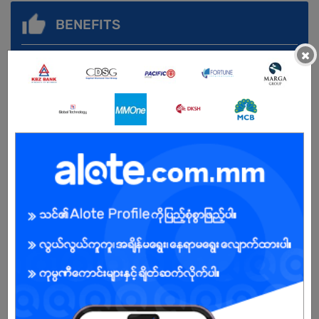
BENEFITS
×
-
Male/Female
Open To :