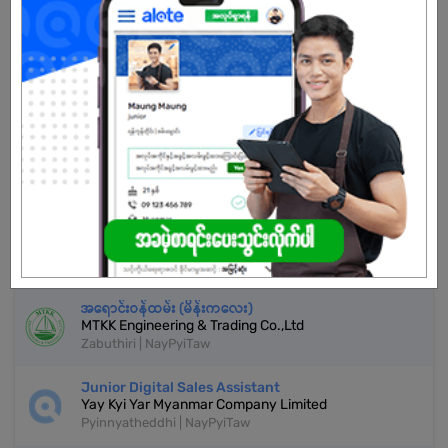
Already Expired
Don't have an account?
REGISTER NOW!
More Similar Jobs
Sales Representative (For Naypyitaw)
Amigos International Co.,Ltd
Zabuthiri | NayPyiTaw
အရောင်းဝန်ထမ်း (မိန်းကလေး)
MTKK Engineering & Trading Co.,Ltd
Zabuthiri | NayPyiTaw
Junior Digital Sales Assistant
Yay Kyi Yar Myanmar Company Limited
Pyinnyatheddhi | NayPyiTaw