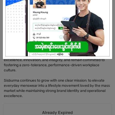
growth and strong customer support. In March 2026, we will
further expand with two new store openings, strengthening our
nationwide presence and retail footprint.
Beyond Sisburma, we are also expanding Routine Myanmar as
part of our strategic brand portfolio development, aiming to
diversify our offerings and capture wider market segments.
Our vision is to build a leading lifestyle brand grounded in
sustainable and socially responsible practices, while continuously
adapting to the evolving needs of our customers. We value
excellence, innovation, and integrity, and remain committed to
fostering a zero-tolerance, performance-driven workplace
culture.
Sisburma continues to grow with one clear mission: to elevate
everyday menswear into a lifestyle movement loved by the mass
market while maintaining strong brand identity and operational
excellence.
Already Expired