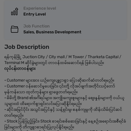
Experience level
Entry Level
Job Function
Sales, Business Development
Job Description
ရန်ကုန်မြို့ Juction City / City mall / M Tower / Tharketa Capital /
Terminal M ဆိုင်ခွဲများတွင် တာဝန်ထမ်းဆောင်ရန် ဖြစ်ပါသည်။
လုပ်ငန်းတာဝန်များ
• Customer များအား ယဉ်ကျေးပျူငှာစွာ ပြောဆိုဆက်ဆံတတ်ရမည်။
• Customer ဝန်ဆောင်မှုပေးခြင်း၊ ၎င်းတို့ လိုအပ်ချက်အတိုင်းသင့်တော်
မှန်ကန်သော ထုတ်ကုန်များ ရှာဖွေတတ်ရမည်။
• မိမိတို့ Brand ၏အင်္ဂါရပ်များ၊ အကျိုးကျေးဇူးများနှင့် စျေးနှုန်းများကို ဝယ်ယူ
သူများထံ ထိရောက်စွာရှင်းလင်းပြောဆိုနိူင်ရမည်။
• ဆိုင်အမြင်ပိုင်း အသွင်အပြင်နှင့် သန့်ရှင်းမှု၊ စနစ်ကျမှုကို ထိန်းသိမ်းပြင်ဆင်
တတ်ရမည်။
• Stock ပြန်ဖြည့်ခြင်း၊ Stock စာရင်းစစ်ဆေးခြင်းနှင့် နေ့စဉ်အရောင်းအစီရင်ခံ
ခြင်းများကို တိကျစွာစာရင်းပြုလုပ်နိူင်ရမည်။