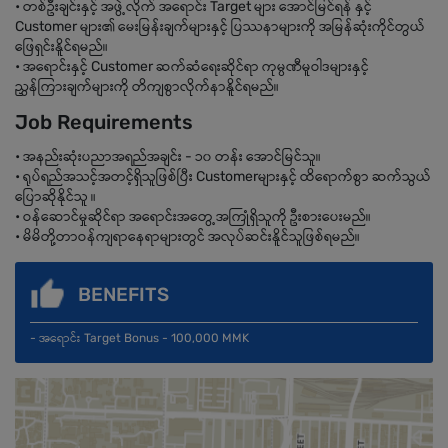
• တစ်ဦးချင်းနှင့် အဖွဲ့လိုက် အရောင်း Target များ အောင်မြင်ရန် နှင့်
Customer များ၏ မေးမြန်းချက်များနှင့် ပြဿနာများကို အမြန်ဆုံးကိုင်တွယ်
ဖြေရှင်းနိူင်ရမည်။
• အရောင်းနှင့် Customer ဆက်ဆံရေးဆိုင်ရာ ကုမ္ပဏီမူဝါဒများနှင့်
ညွှန်ကြားချက်များကို တိကျစွာလိုက်နာနိူင်ရမည်။
Job Requirements
• အနည်းဆုံးပညာအရည်အချင်း - ၁၀ တန်း အောင်မြင်သူ။
• ရုပ်ရည်အသင့်အတင့်ရှိသူဖြစ်ပြီး Customerများနှင့် ထိရောက်စွာ ဆက်သွယ်
ပြောဆိုနိုင်သူ ။
• ဝန်ဆောင်မှုဆိုင်ရာ အရောင်းအတွေ့အကြုံရှိသူကို ဦးစားပေးမည်။
• မိမိတို့တာဝန်ကျရာနေရာများတွင် အလုပ်ဆင်းနိူင်သူဖြစ်ရမည်။
BENEFITS
- အရောင်း Target Bonus - 100,000 MMK