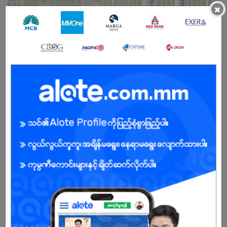
×
Male/Female
Open To :
About Our Company
Sisburma is a leading men’s clothing brand based in Myanmar,
with stores located in major modern trade shopping centers
across the country, including City Mall, Junction City, Capital Mall
Yangon, Capital Mall Mandalay, MTower, Terminal M, Ocean
Pathein and Taunggyi City Square.
As of 2026, Sisburma operates 9 stores across Myanmar and 1
international store in Cambodia, reflecting our steady regional